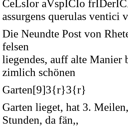
CeLsIor aVspICIo frIDerICI 
assurgens querulas ventici v
Die Neundte Post von
Rhet
felsen
liegendes, auff alte
Manier
b
zimlich schönen
Garten
[9]
3
{r}
3
{r}
Garten lieget, hat 3. Meile
Stunden, da fän,,