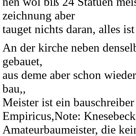
nen wol biß 24
Statuen
meis
zeichnung aber
tauget nichts daran, alles i
An der
kirche
neben denselb
gebauet,
aus deme aber schon wieder
bau,,
Meister
ist ein bauschreiber
Empiricus
,
Note:
Knesebeck 
Amateurbaumeister, die kei