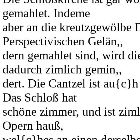
gemahlet. Indeme
aber an die kreutzgewölbe
Perspectivi
schen Gelän,,
dern gemahlet sind, wird d
dadurch zimlich gemin,,
dert. Die Cantzel ist au
{c}
h
Das
Schloß
hat
schöne zimmer, und ist ziml
Opern
hauß
,
wel
{c}
hes an einen derselb