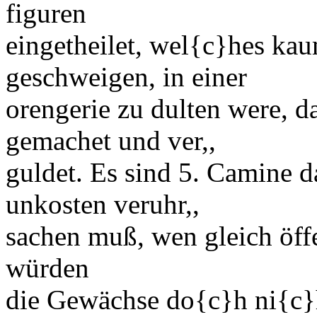
figuren
eingetheilet, wel
{c}
hes kaum
geschweigen, in einer
orengerie
zu dulten were, da
gemachet und ver,,
guldet. Es sind 5. Camine d
unkosten veruhr,,
sachen muß, wen gleich öff
würden
die Gewächse do
{c}
h ni
{c}