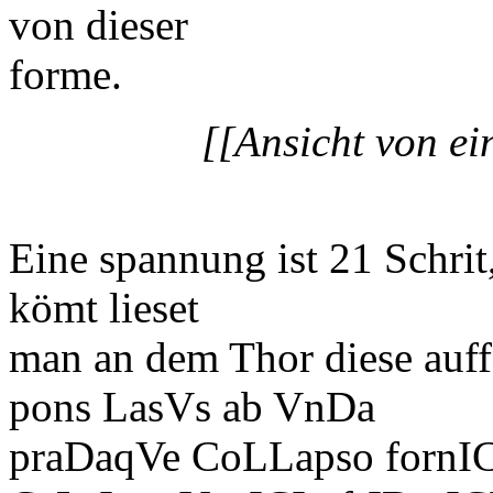
von dieser
forme.
[[Ansicht von ei
Eine spannung ist 21 Schri
kömt lieset
man an dem Thor diese auff
pons LasVs ab VnDa
praDaqVe CoLLapso fornICe