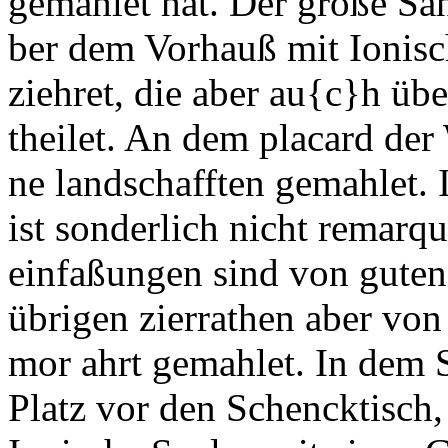
gemahlet hat. Der große Sahl
ber dem Vorhauß mit
Ioni
s
ziehret, die aber au
{c}
h übe
theilet. An dem
placard
der 
ne landschafften gemahlet.
ist sonderlich nicht
remarqu
einfaßungen sind von gute
übrigen zierrathen aber von
mor
ahrt gemahlet. In dem S
Platz vor den Schencktisch,