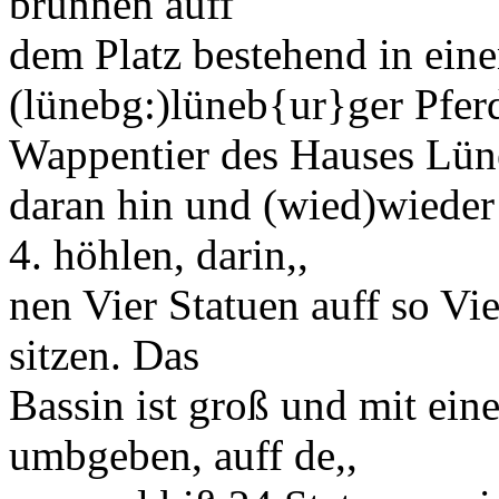
brunnen
auff
dem
Platz
bestehend in eine
(lünebg:)
lüneb
{ur}
ger
Pfer
Wappentier des Hauses Lün
daran hin und
(wied)
wieder
4. höhlen, darin,,
nen Vier
Statuen
auff so Vi
sitzen. Das
Bassin
ist groß und mit ei
umbgeben, auff de,,