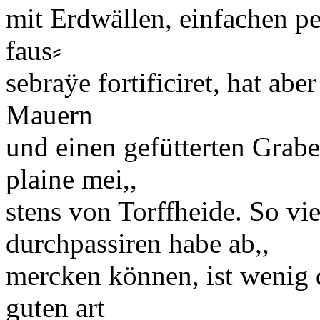
mit Erdwällen, einfachen
pe
faus⸗
sebraӱe fortifici
ret, hat ab
Mauern
und einen gefütterten Grabe
plaine
mei,,
stens von Torffheide. So vie
durchpassiren habe ab,,
mercken können, ist wenig
guten art