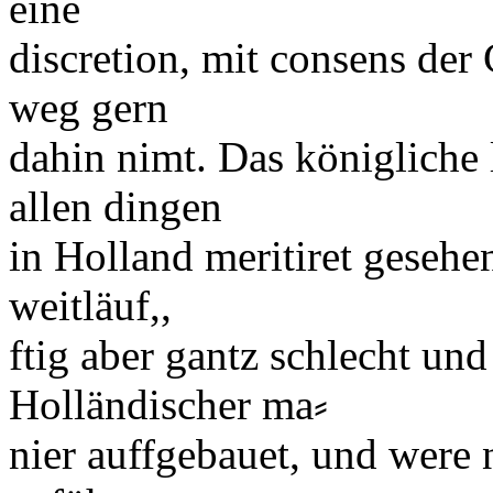
eine
discretion
, mit
consens
der
weg gern
dahin nimt. Das
königliche
allen dingen
in
Holland
meriti
ret gesehe
weitläuf,,
ftig aber gantz schlecht und
Holländi
scher
ma⸗
nier
auffgebauet, und were 