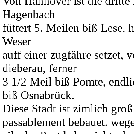
Von
Hannover
ist die dritte
Hagenbach
füttert 5. Meilen biß
Lese
, 
Weser
auff einer zugfähre setzet, v
dieberau
, ferner
3 1/2 Meil biß
Pomte
, endl
biß
Osnabrück
.
Diese Stadt ist zimlich groß
passablement
bebauet. weg