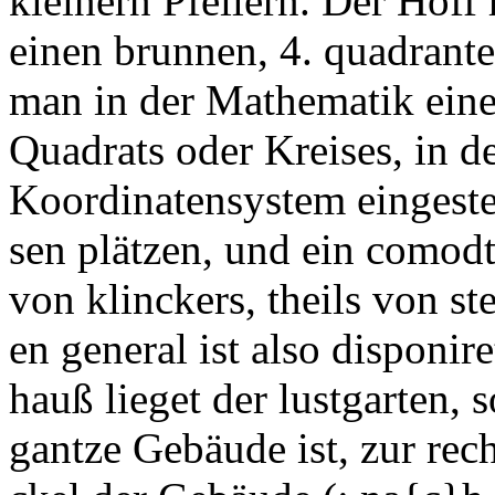
kleinern Pfeilern. Der Hoff 
einen brunnen, 4.
quadrant
man in der Mathematik eine
Quadrats oder Kreises, in d
Koordinatensystem eingestell
sen plätzen, und ein
comod
von klinckers, theils von s
en general
ist also
disponi
re
hauß lieget der lustgarten, s
gantze Gebäude ist, zur rec