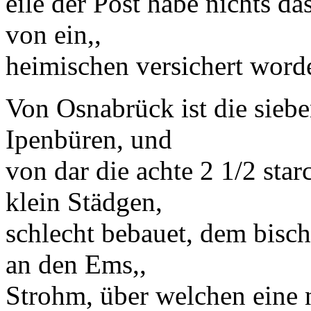
eile der Post habe nichts da
von ein,,
heimischen versichert worde
Von
Osnabrück
ist die sieb
Ipen
büren
, und
von dar die achte 2 1/2 sta
klein Städgen,
schlecht bebauet, dem
bisch
an den
Ems,,
Strohm, über welchen eine