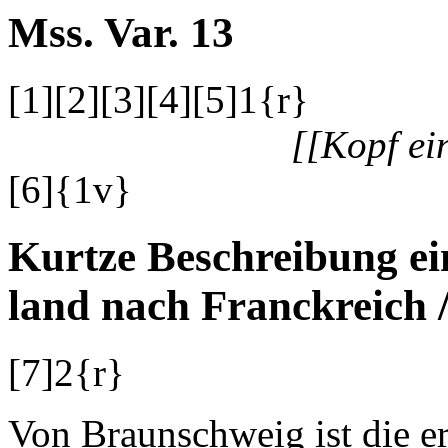
Mss. Var. 13
[1]
[2]
[3]
[4]
[5]
1
{r}
[[Kopf ei
[6]
{1v}
Kurtze Beschreibung e
land
nach
Franckreich
[7]
2
{r}
Von
Braunschweig
ist die e