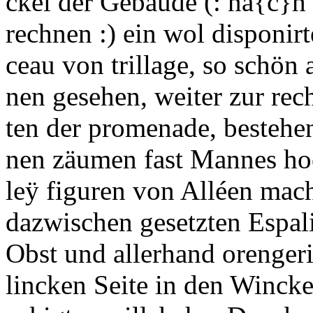
ckel der Gebäude (: na
{c}
h
rechnen :) ein wol
disponi
r
ceau
von
trillage
, so schön 
nen gesehen, weiter zur rech
ten der
promenade
, bestehe
nen zäumen fast Mannes ho
leÿ
figuren
von
Alléen
mach
dazwischen gesetzten
Espal
Obst und allerhand
orenger
lincken Seite in den Winckel 