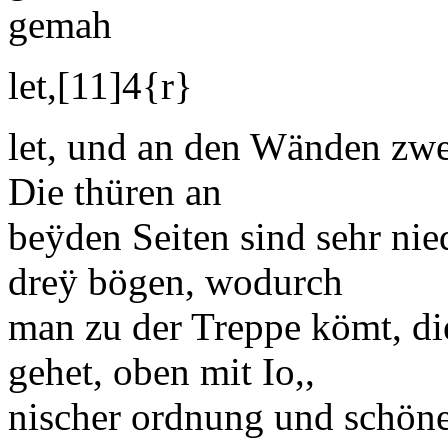
gemah
let,
[11]
4
{r}
let, und an den Wänden zw
Die thüren an
beÿden Seiten sind sehr nie
dreÿ bögen, wodurch
man zu der Treppe kömt, die
gehet, oben mit
Io,,
ni
scher
ordnung
und schön