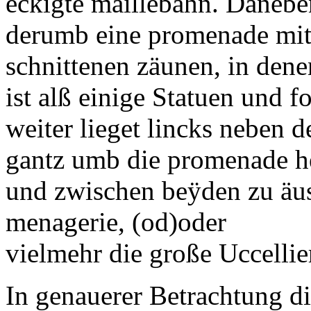
eckigte
maille
bahn. Daneben
derumb eine
promenade
mit
schnittenen zäunen, in dene
ist alß einige
Statuen
und
f
weiter lieget lincks neben 
gantz umb die
promenade
h
und zwischen beÿden zu äus
menagerie
,
(od)
oder
vielmehr die große
Uccellie
In genauerer Betrachtung di