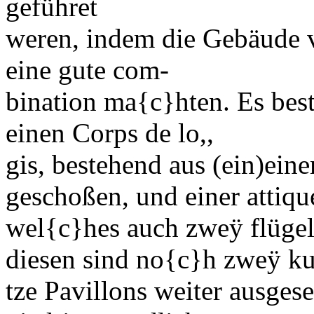
geführet
weren, indem die Gebäude v
eine gute
com-
bination
ma
{c}
hten. Es bes
einen
Corps de lo,,
gis,
bestehend aus
(ein)
ein
geschoßen, und einer
attiqu
wel
{c}
hes auch zweÿ flügel
diesen sind no
{c}
h zweÿ ku
tze
Pavillons
weiter ausgese