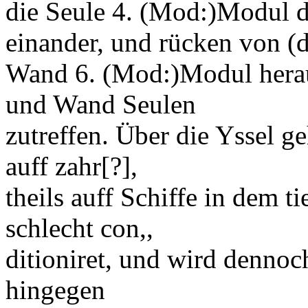
die Seule 4.
(Mod:)
Modul
d
einander, und rücken von
(
Wand 6.
(Mod:)
Modul
hera
und Wand Seulen
zutreffen. Über die
Yssel
geh
auff
zahr[?]
,
theils auff Schiffe in dem ti
schlecht
con,,
ditioni
ret, und wird dennoch
hingegen