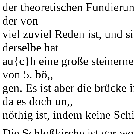
der theoretischen Fundieru
der von
viel zuviel Reden ist, und s
derselbe hat
au
{c}
h eine große
steinern
von 5. bö,,
gen. Es ist aber die brücke 
da es doch un,,
nöthig ist, indem keine Schi
Die
Schloßkirche
ist gar wo