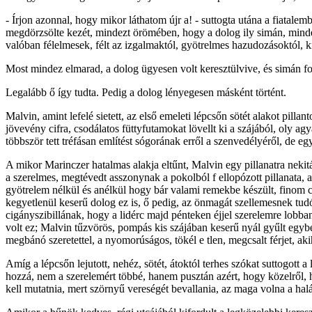
- Írjon azonnal, hogy mikor láthatom újr a! - suttogta utána a fiatalemb
megdörzsölte kezét, mindezt örömében, hogy a dolog ily simán, mind
valóban félelmesek, félt az izgalmaktól, gyötrelmes hazudozásoktól, 
Most mindez elmarad, a dolog ügyesen volt keresztülvive, és simán fol
Legalább ő így tudta. Pedig a dolog lényegesen másként történt.
Malvin, amint lefelé sietett, az első emeleti lépcsőn sötét alakot pill
jövevény cifra, csodálatos füttyfutamokat lövellt ki a szájából, oly a
többször tett tréfásan említést sógorának erről a szenvedélyéről, de eg
A mikor Marinczer hatalmas alakja eltűnt, Malvin egy pillanatra nekitá
a szerelmes, megtévedt asszonynak a pokolból f ellopózott pillanata, a
gyötrelem nélkül és anélkül hogy bár valami remekbe készült, finom csel
kegyetlenül keserű dolog ez is, ő pedig, az önmagát szellemesnek tudó
cigányszibillának, hogy a lidérc majd pénteken éjjel szerelemre lobban
volt ez; Malvin tűzvörös, pompás kis szájában keserű nyál gyűlt egybe
megbánó szeretettel, a nyomorúságos, tökél e tlen, megcsalt férjet, a
Amíg a lépcsőn lejutott, nehéz, sötét, átoktól terhes szókat suttogott 
hozzá, nem a szerelemért többé, hanem pusztán azért, hogy közelről, h
kell mutatnia, mert szörnyű vereségét bevallania, az maga volna a halá