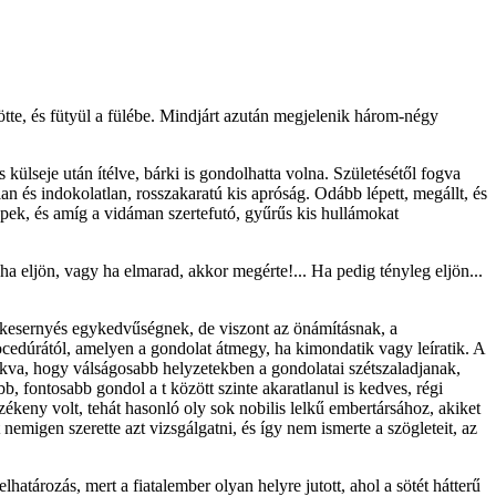
tte, és fütyül a fülébe. Mindjárt azután megjelenik három-négy
külseje után ítélve, bárki is gondolhatta volna. Születésétől fogva
an és indokolatlan, rosszakaratú kis apróság. Odább lépett, megállt, és
eppek, és amíg a vidáman szertefutó, gyűrűs kis hullámokat
, ha eljön, vagy ha elmarad, akkor megérte!... Ha pedig tényleg eljön...
kesernyés egykedvűségnek, de viszont az önámításnak, a
ocedúrától, amelyen a gondolat átmegy, ha kimondatik vagy leíratik. A
szokva, hogy válságosabb helyzetekben a gondolatai szétszaladjanak,
 fontosabb gondol a t között szinte akaratlanul is kedves, régi
ékeny volt, tehát hasonló oly sok nobilis lelkű embertársához, akiket
nemigen szerette azt vizsgálgatni, és így nem ismerte a szögleteit, az
elhatározás, mert a fiatalember olyan helyre jutott, ahol a sötét hátterű