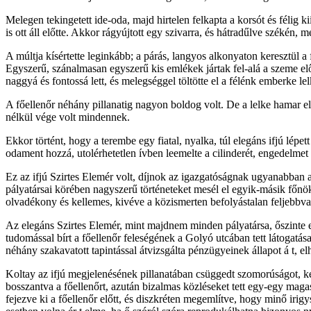
Melegen tekingetett ide-oda, majd hirtelen felkapta a korsót és félig k
is ott áll előtte. Akkor rágyújtott egy szivarra, és hátradűlve székén, 
A múltja kísértette leginkább; a párás, langyos alkonyaton keresztül a f
Egyszerű, szánalmasan egyszerű kis emlékek jártak fel-alá a szeme előt
naggyá és fontossá lett, és melegséggel töltötte el a félénk emberke lel
A főellenőr néhány pillanatig nagyon boldog volt. De a lelke hamar el
nélkül vége volt mindennek.
Ekkor történt, hogy a terembe egy fiatal, nyalka, túl elegáns ifjú lépe
odament hozzá, utolérhetetlen ívben leemelte a cilinderét, engedelmet ké
Ez az ifjú Szirtes Elemér volt, díjnok az igazgatóságnak ugyanabban 
pályatársai körében nagyszerű történeteket mesél el egyik-másik főnö
olvadékony és kellemes, kivéve a közismerten befolyástalan feljebbva
Az elegáns Szirtes Elemér, mint majdnem minden pályatársa, őszinte e
tudomással bírt a főellenőr feleségének a Golyó utcában tett látogatása
néhány szakavatott tapintással átvizsgálta pénzügyeinek állapot á t, e
Koltay az ifjú megjelenésének pillanatában csüggedt szomorúságot, kese
bosszantva a főellenőrt, azután bizalmas közléseket tett egy-egy maga
fejezve ki a főellenőr előtt, és diszkréten megemlítve, hogy minő irigy