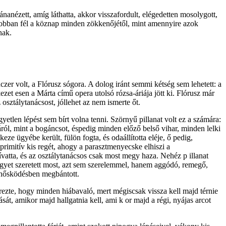
tánanézett, amíg láthatta, akkor visszafordult, elégedetten mosolygott,
jobban fél a köznap minden zökkenőjétől, mint amennyire azok
nak.
nczer volt, a Flórusz sógora. A dolog iránt semmi kétség sem lehetett: a
ezet esen a Márta című opera utolsó rózsa-áriája jött ki. Flórusz már
 osztálytanácsost, jóllehet az nem ismerte őt.
etlen lépést sem bírt volna tenni. Szörnyű pillanat volt ez a számára:
áról, mint a bogáncsot, éspedig minden előző belső vihar, minden lelki
ze ügyébe került, fülön fogta, és odaállította eléje, ő pedig,
primitív kis regét, ahogy a parasztmenyecske elhiszi a
hívatta, és az osztálytanácsos csak most megy haza. Nehéz p illanat
 egyet szeretett most, azt sem szerelemmel, hanem aggódó, remegő,
n hősködésben megbántott.
 érezte, hogy minden hiábavaló, mert mégiscsak vissza kell majd térnie
t, amikor majd hallgatnia kell, ami k or majd a régi, nyájas arcot