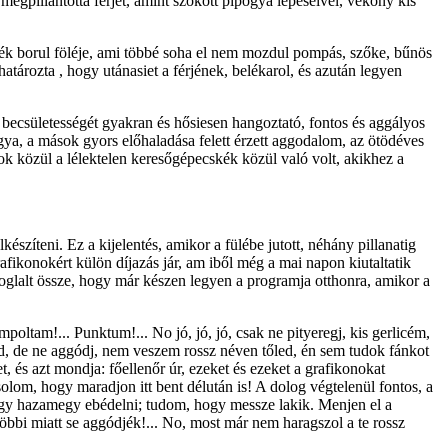
megpillantotta férjét, amint szokott pipogya lépéseivel, vékony kis
yék borul föléje, ami többé soha el nem mozdul pompás, szőke, bűnös
atározta , hogy utánasiet a férjének, belékarol, és azután legyen
en becsületességét gyakran és hősiesen hangoztató, fontos és aggályos
gya, a mások gyors előhaladása felett érzett aggodalom, az ötödéves
zok közül a lélektelen keresőgépecskék közül való volt, akikhez a
észíteni. Ez a kijelentés, amikor a fülébe jutott, néhány pillanatig
rafikonokért külön díjazás jár, am iből még a mai napon kiutaltatik
glalt össze, hogy már készen legyen a programja otthonra, amikor a
oltam!... Punktum!... No jó, jó, jó, csak ne pityeregj, kis gerlicém,
ted, de ne aggódj, nem veszem rossz néven tőled, én sem tudok fánkot
t, és azt mondja: főellenőr úr, ezeket és ezeket a grafikonokat
solom, hogy maradjon itt bent délután is! A dolog végtelenül fontos, a
ogy hazamegy ebédelni; tudom, hogy messze lakik. Menjen el a
öbbi miatt se aggódjék!... No, most már nem haragszol a te rossz