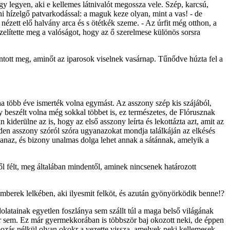
gy legyen, aki e kellemes látnivalót megossza vele. Szép, karcsú,
ani hízelgő patvarkodással: a maguk keze olyan, mint a vas! - de
 nézett elő halvány arca és s ötétkék szeme. - Az úrfit még otthon, a
zelítette meg a valóságot, hogy az ő szerelmese különös sorsra
ntott meg, aminőt az iparosok viselnek vasárnap. Tűnődve húzta fel a
ha több éve ismerték volna egymást. Az asszony szép kis szájából,
ny beszélt volna még sokkal többet is, ez természetes, de Flórusznak
kiderülne az is, hogy az első asszony leírta és lekottázta azt, amit az
minden asszony szóról szóra ugyanazokat mondja találkáján az elkésés
yanaz, és bizony unalmas dolga lehet annak a sátánnak, amelyik a
ől félt, meg általában mindentől, aminek nincsenek határozott
 emberek lelkében, aki ilyesmit felköt, és azután gyönyörködik benne!?
latainak egyetlen foszlánya sem szállt túl a maga belső világának
 sem. Ez már gyermekkorában is többször baj okozott neki, de éppen
abozás nélkül olyan okokr a vezette vissza, amelyek neki kellemesek