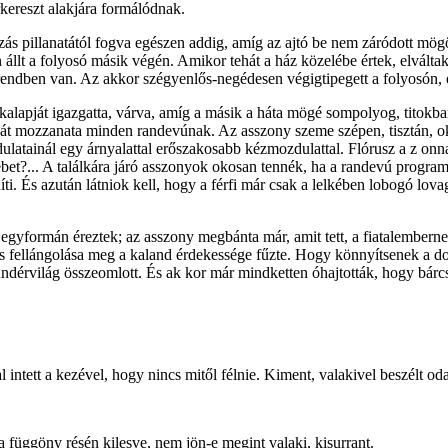
ereszt alakjára formálódnak.
zás pillanatától fogva egészen addig, amíg az ajtó be nem záródott mögö
llt a folyosó másik végén. Amikor tehát a ház közelébe értek, elváltak, F
rendben van. Az akkor szégyenlős-negédesen végigtipegett a folyosón, é
a kalapját igazgatta, várva, amíg a másik a háta mögé sompolyog, titokba
igát mozzanata minden randevúnak. Az asszony szeme szépen, tisztán, oko
atainál egy árnyalattal erőszakosabb kézmozdulattal. Flórusz a z onnal
ebet?... A találkára járó asszonyok okosan tennék, ha a randevú program
ti. És azután látniok kell, hogy a férfi már csak a lelkében lobogó lovag
egyformán éreztek; az asszony megbánta már, amit tett, a fiatalemberne
los fellángolása meg a kaland érdekessége fűzte. Hogy könnyítsenek a d
tündérvilág összeomlott. És ak kor már mindketten óhajtották, hogy bár
intett a kezével, hogy nincs mitől félnie. Kiment, valakivel beszélt oda
a függöny résén kilesve, nem jön-e megint valaki, kisurrant.