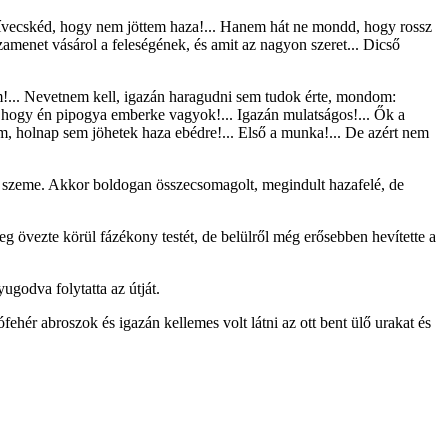
szívecskéd, hogy nem jöttem haza!... Hanem hát ne mondd, hogy rossz
zamenet vásárol a feleségének, és amit az nagyon szeret... Dicső
. Hm!... Nevetnem kell, igazán haragudni sem tudok érte, mondom:
, hogy én pipogya emberke vagyok!... Igazán mulatságos!... Ők a
ám, holnap sem jöhetek haza ebédre!... Első a munka!... De azért nem
a szeme. Akkor boldogan összecsomagolt, megindult hazafelé, de
eg övezte körül fázékony testét, de belülről még erősebben hevítette a
ugodva folytatta az útját.
fehér abroszok és igazán kellemes volt látni az ott bent ülő urakat és