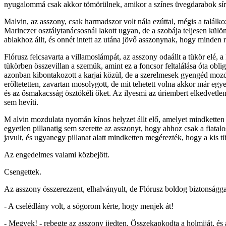
nyugalommá csak akkor tömörülnek, amikor a színes üvegdarabok sírk
Malvin, az asszony, csak harmadszor volt nála ezúttal, mégis a találko
Marinczer osztálytanácsosnál lakott ugyan, de a szobája teljesen külön á
ablakhoz állt, és onnét intett az utána jövő asszonynak, hogy minden 
Flórusz felcsavarta a villamoslámpát, az asszony odaállt a tükör elé, 
tükörben összevillan a szemük, amint ez a foncsor feltalálása óta obl
azonban kibontakozott a karjai közül, de a szerelmesek gyengéd mozdul
erőltetetten, zavartan mosolygott, de mit tehetett volna akkor már egy
és az ősmakacsság ösztökéli őket. Az ilyesmi az úriembert elkedvetlení
sem hevíti.
M alvin mozdulata nyomán kínos helyzet állt elő, amelyet mindketten 
egyetlen pillanatig sem szerette az asszonyt, hogy ahhoz csak a fiata
javult, és ugyanegy pillanat alatt mindketten megérezték, hogy a kis 
Az engedelmes valami közbejött.
Csengettek.
Az asszony összerezzent, elhalványult, de Flórusz boldog biztonsággal 
- A cselédlány volt, a sógorom kérte, hogy menjek át!
- Megyek! - rebegte az asszony ijedten. Összekapkodta a holmiját, és 