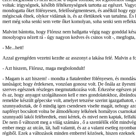
voltak: irigységnek, később féltékenységnek tartotta az egészet. Vagyo
mondogatta őket fölényesen, felelősségmentesen, és anélkül hogy egy 
mégiscsak élnek, olykor vidámak is, és az életüknek van tartalma. É
mert még soha senki sem vette őket komolyan, soha senki sem reflektált
Malvint bántotta, hogy Flórusz nem hallgatta végig nagy gonddal készü
mosolyogva nézett rá - úgy nagyon kedves és csinos volt -, megfogta, é
- Me...hett!
Azzal gyengéden vezetni kezdte az asszonyt a lakása felé. Malvin a fo
- Azt hiszem, Flórusz, maga megbolondult!
- Magam is azt hiszem! - mondta a fiatalember fölényesen, és mondása
tanúságot; hogy érdekesen, vonzóan gonosz volt. De őnála az ilyesmi
szerves egésznek részleges megmutatkozása volt. Érkezése egészen pill
és az, hogy anyagot szolgáltasson kell e mes gondolatokhoz, ábrándozás
remekbe készült gépecske volt, amelyet tetszése szerint igazgathatott,
szunnyadoztak, de ő mindig igen csendesen viselte magát, nehogy azok
napfényt bocsátott volna be álmodékony lelkének homályos csarnokaiba.
szunnyadó lakói felébredtek, enni kértek, és mivel nem kaptak, felfalt
De nem ő változott meg a világ számára , ő a szemlélők előtt mindvég
ember megy az utcán, lát, hall valamit, és az a valami esetleg nyomban
régiből. Ezek a változások minden emberrel közösek, hiszen ezeknek ö