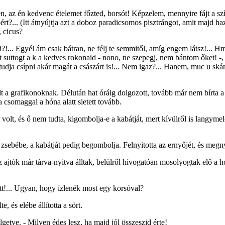
n, az én kedvenc ételemet főzted, borsót! Képzelem, mennyire fájt a 
rt?... (Itt átnyújtja azt a doboz paradicsomos pisztrángot, amit majd ha
, cicus?
tubi?!... Egyél ám csak bátran, ne félj te semmitől, amíg engem látsz!..
t suttogt a k a kedves rokonaid - nono, ne szepegj, nem bántom őket! -
tudja csípni akár magát a császárt is!... Nem igaz?... Hanem, muc u sk
 a grafikonoknak. Délután hat óráig dolgozott, tovább már nem bírta 
 csomaggal a hóna alatt sietett tovább.
volt, és ő nem tudta, kigombolja-e a kabátját, mert kívülről is langymel
zsebébe, a kabátját pedig begombolja. Felnyitotta az ernyőjét, és megny
 ajtók már tárva-nyitva álltak, belülről hívogatóan mosolyogtak elő a hó
!... Ugyan, hogy ízlenék most egy korsóval?
, és elébe állította a sört.
etve. - Milyen édes lesz, ha majd jól összeszid érte!