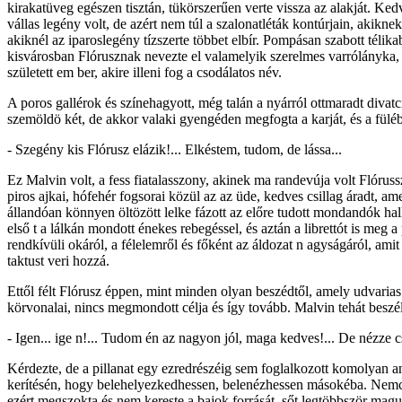
kirakatüveg egészen tisztán, tükörszerűen verte vissza az alakját. Ke
vállas legény volt, de azért nem túl a szalonatléták kontúrjain, akikn
akiknél az iparoslegény tízszerte többet elbír. Pompásan szabott télika
kisvárosban Flórusznak nevezte el valamelyik szerelmes varrólányka, a
született em ber, akire illeni fog a csodálatos név.
A poros gallérok és színehagyott, még talán a nyárról ottmaradt diva
szemöldö két, de akkor valaki gyengéden megfogta a karját, és a füléb
- Szegény kis Flórusz elázik!... Elkéstem, tudom, de lássa...
Ez Malvin volt, a fess fiatalasszony, akinek ma randevúja volt Flóru
piros ajkai, hófehér fogsorai közül az az üde, kedves csillag áradt, a
állandóan könnyen öltözött lelke fázott az előre tudott mondandók hallá
első t a lálkán mondott énekes rebegéssel, és aztán a librettót is meg
rendkívüli okáról, a félelemről és főként az áldozat n agyságáról, a
taktust veri hozzá.
Ettől félt Flórusz éppen, mint minden olyan beszédtől, amely udvarias
körvonalai, nincs megmondott célja és így tovább. Malvin tehát beszé
- Igen... ige n!... Tudom én az nagyon jól, maga kedves!... De nézze c
Kérdezte, de a pillanat egy ezredrészéig sem foglalkozott komolyan a
kerítésén, hogy belehelyezkedhessen, belenézhessen másokéba. Nemc
ezért megszokta és nem kereste a bajok forrását, sőt legtöbbször magu