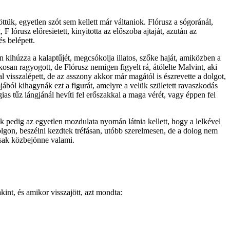
ttük, egyetlen szót sem kellett már váltaniok. Flórusz a sógoránál,
 lórusz előresietett, kinyitotta az előszoba ajtaját, azután az
s belépett.
n kihúzza a kalaptűjét, megcsókolja illatos, szőke haját, amiközben a
san ragyogott, de Flórusz nemigen figyelt rá, átölelte Malvint, aki
 visszalépett, de az asszony akkor már magától is észrevette a dolgot,
jából kihagynák ezt a figurát, amelyre a velük született ravaszkodás
ias tűz lángjánál hevíti fel erőszakkal a maga vérét, vagy éppen fel
k pedig az egyetlen mozdulata nyomán látnia kellett, hogy a lelkével
olgon, beszélni kezdtek tréfásan, utóbb szerelmesen, de a dolog nem
csak közbejönne valami.
kint, és amikor visszajött, azt mondta: