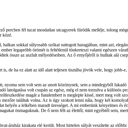
ező percben fél tucat mosdatlan utcagyerek fúródik melléje, tolong mögö
r közé.
 halkan sokkal súlyosabb szókat suttogott haragjában, mint azt, elegáns 
ember legapróbb örömét is feltétlenül tönkreteszi valami egészen váratl
ődtek össze az aszfalt mélyedéseiben. Az ő ernyőjéről is hulltak alá cs
 is, de ha ez alatt az idő alatt teljesen tisztába jövök vele, hogy jobb-e
ett, nyoma sem volt sem az unott közönynek, sem a mindegyből fakadó 
adó latolgatása volt csupán az egész, még el nem torzulva a különös pr
sszeilleszkedése magát a fiatalembert is meglepte kissé, mert meg volt 
zőre találtak volna. Az is úgy szokott lenni nála, hogy két komolyabb,
dolat helyén a lelkében maradt ürességet. A mi emberünk kényelmes és érz
k magukat önmaguknak. De ő nem félt az élettől, mint egyébtől sem, mert 
vat-áruház kirakata elé került. Most hirtelen súlyát veszítette az előbbi 