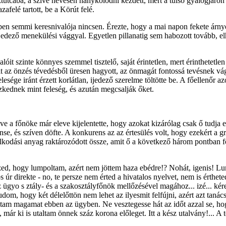
tutcába, a szíve hevesen hánykolódni kezdett, mert a túlsó gyalogjárón 
afelé tartott, be a Körút felé.
ében semmi keresnivalója nincsen. Érezte, hogy a mai napon fekete árn
ijedező menekülési vággyal. Egyetlen pillanatig sem habozott tovább, elh
alóit szinte könnyes szemmel tisztelő, saját érintetlen, mert érinthetetl
it az önzés tévedésből üresen hagyott, az önmagát fontossá tevésnek vá
sége iránt érzett korlátlan, ijedező szerelme töltötte be. A főellenőr a
ednek mint feleség, és azután megcsalják őket.
 a főnöke már eleve kijelentette, hogy azokat kizárólag csak ő tudja elk
nse, és szíven döfte. A konkurens az az értesülés volt, hogy ezekért a g
odási anyag raktározódott össze, amit ő a következő három pontban fo
zed, hogy lumpoltam, azért nem jöttem haza ebédre!? Nohát, igenis! Lump
 úr direkte - no, te persze nem érted a hivatalos nyelvet, nem is érthe
 ügyo s ztály- és a szakosztályfőnök mellőzésével magához... izé... kére
dom, hogy két délelőttön nem lehet az ilyesmit felfújni, azért azt tanác
ltam magamat ebben az ügyben. Ne vesztegesse hát az időt azzal se, h
 ki is utaltam önnek száz korona előleget. Itt a kész utalvány!... A t