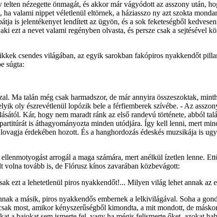
dv telten nézegette önmagát, és akkor már vágyódott az asszony után, ho
ek, ha valami nippet véletlenül eltörnek, a háziasszo ny azt szokta mond
bátja is jelentékenyet lendített az ügyön, és a sok feketeségből kedvesen
ki ezt a nevet valami regényben olvasta, és persze csak a sejtésével kö
tcikkek csendes világában, az egyik sarokban fakópiros nyakkendőt pilla
e súgta:
sszal. Ma talán még csak harmadszor, de már annyira összeszoktak, mint
melyik oly észrevétlenül lopózik bele a férfiemberek szívébe. - Az asszo
sától. Kár, hogy nem maradt ránk az első randevú története, abból talán 
 a partitúrát is áthagyományozta minden utódjára. Így kell lenni, mert 
mit lovagja érdekében hozott. És a hanghordozás édeskés muzsikája is ug
 ellenmotyogást arrogál a maga számára, mert anélkül ízetlen lenne. Ett
lt volna tovább is, de Flórusz kínos zavarában közbevágott:
sak ezt a lehetetlenül piros nyakkendőt!... Milyen világ lehet annak az
nnak a másik, piros nyakkendős embernek a lelkivilágával. Soha a gondo
sak most, amikor kényszerűségből kimondta, a mit mondott, de máskor
kat a bajokat sem ismerte fel, vagy ha mégis felismerte őket, azokat h