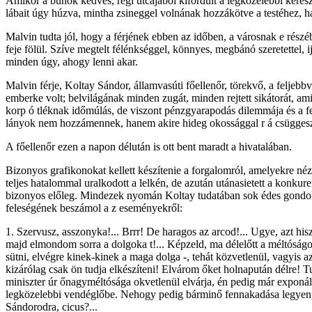
Amikor a bűnök kedves, régi utcájából kifordult a legközelebbi keresz
lábait úgy húzva, mintha zsineggel volnának hozzákötve a testéhez, haz
Malvin tudta jól, hogy a férjének ebben az időben, a városnak e rész
feje fölül. Szíve megtelt félénkséggel, könnyes, megbánó szeretettel, 
minden úgy, ahogy lenni akar.
Malvin férje, Koltay Sándor, államvasúti főellenőr, törekvő, a feljebbv
emberke volt; belvilágának minden zugát, minden rejtett sikátorát, am
korp ó tléknak időmúlás, de viszont pénzgyarapodás dilemmája és a fele
lányok nem hozzámennek, hanem akire hideg okossággal r á csüggeszk
A főellenőr ezen a napon délután is ott bent maradt a hivatalában.
Bizonyos grafikonokat kellett készítenie a forgalomról, amelyekre nézve
teljes hatalommal uralkodott a lelkén, de azután utánasietett a konkure
bizonyos előleg. Mindezek nyomán Koltay tudatában sok édes gondolk
feleségének beszámol a z eseményekről:
1. Szervusz, asszonyka!... Brrr! De haragos az arcod!... Ugye, azt his
majd elmondom sorra a dolgoka t!... Képzeld, ma délelőtt a méltóságos
sütni, elvégre kinek-kinek a maga dolga -, tehát közvetlenül, vagyis az
kizárólag csak ön tudja elkészíteni! Elvárom őket holnapután délre! Tu
miniszter úr őnagyméltósága okvetlenül elvárja, én pedig már exponá
legközelebbi vendéglőbe. Nehogy pedig bárminő fennakadása legyen, már
Sándorodra, cicus?...