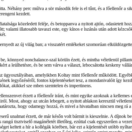
iitta. Néhány perc múlva a sör második fele is el tűnt, és a főellenőr a 
merengeni kezdett.
iatalsága közeledett feléje, és betoppanva a nyitott ajtón, odasietett ho
t; valami illatosabb tavaszi este, egy kínos e lszánás után adott kézcsó
két.
ernyedt az új világ ban; a visszatért emlékeket szomorúan elküldözgette,
tt be, könnyed nonchalance-szal körüln ézett, és mintha véletlenül pillant
rt a leülhetésre, és be sem várva a választ, lebocsátotta keskeny válláról
az ügyosztályában, amelyikben Koltay mint főellenőr működött. Egyébké
kének legyőzéséről, fontos kijelentéseket tesz, a mondanivalóit így kez
lókat, akikkel sze mben szemtelen és impertinens.
llenszenvet érzett a főellenőr iránt, és mint egyike azoknak a kelleme
iról. Most, ahogy az utcán lebegett, a nyitott ablakon keresztül véletlen
lhatározta, hogy odamegy hozzá, és mivel a hivatalban nincsen meg rá a 
rű unalmat érzett, de már későn volt bármit is kieszelnie. A díjnok bes
s rangú tisztviselő magánéletét illetőleg, ezúttal csak egyszerűen a vez
séget keltett a hír a kollégák körében, bár ezt a kijelentését utóbb nyíl