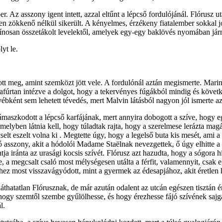
er. Az asszony igent intett, azzal eltűnt a lépcső fordulójánál. Flórusz u
en zökkenő nélkül sikerült. A kényelmes, érzékeny fiatalember sokkal 
kínosan összetákolt levelektől, amelyek egy-egy baklövés nyomában jár
yt le.
antott meg, amint szemközt jött vele. A fordulónál aztán megismerte. Mari
gyafúrtan intézve a dolgot, hogy a tekervényes fúgákból mindig és követk
yébként sem lehetett tévedés, mert Malvin látásból nagyon jól ismerte az
maszkodott a lépcső karfájának, mert annyira dobogott a szíve, hogy egy
melyben látnia kell, hogy túladtak rajta, hogy a szerelmese lerázta mag
t eszelt volna ki . Megtette úgy, hogy a legelső buta kis mesét, ami a ke
 asszony, akit a hódolói Madame Staëlnak nevezgettek, ő úgy elhitte a 
tja iránta az urasági kocsis szívét. Flórusz azt hazudta, hogy a sógora 
, a megcsalt csaló most mélységesen utálta a férfit, valamennyit, csak
kihez most visszavágyódott, mint a gyermek az édesapjához, akit éretle
a láthatatlan Flórusznak, de már azután odalent az utcán egészen tisztán
ogy szemtől szembe gyűlölhesse, és hogy érezhesse fájó szívének sajgásá
l.