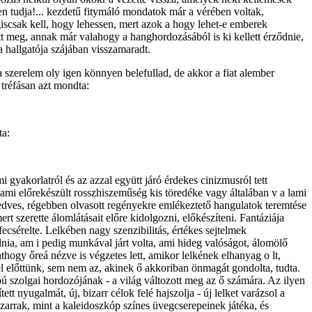
sten tudja!... kezdetű fitymáló mondatok már a vérében voltak,
giscsak kell, hogy lehessen, mert azok a hogy lehet-e emberek
t meg, annak már valahogy a hanghordozásából is ki kellett érződnie,
a hallgatója szájában visszamaradt.
a szerelem oly igen könnyen belefullad, de akkor a fiat alember
 tréfásan azt mondta:
ta:
yakorlatról és az azzal együtt járó érdekes cinizmusról tett
mi előrekészült rosszhiszeműség kis töredéke vagy általában v a lami
 kedves, régebben olvasott regényekre emlékeztető hangulatok teremtése
t szerette álomlátásait előre kidolgozni, előkészíteni. Fantáziája
ecsérelte. Lelkében nagy szenzibilitás, értékes sejtelmek
nia, am i pedig munkával járt volta, ami hideg valóságot, álomölő
hogy őreá nézve is végzetes lett, amikor lelkének elhanyag o lt,
 él előttünk, sem nem az, akinek ő akkoriban önmagát gondolta, tudta.
 szolgai hordozójának - a világ változott meg az ő számára. Az ilyen
 nyugalmát, új, bizarr célok felé hajszolja - új lelket varázsol a
zarrak, mint a kaleidoszkóp színes üvegcserepeinek játéka, és