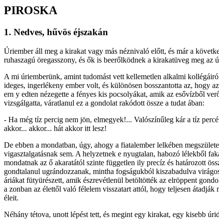
PIROSKA
1. Nedves, hűvös éjszakán
Úriember áll meg a kirakat vagy más néznivaló előtt, és már a követk
ruhaszagú öregasszony, és ők is beerőlködnek a kirakatüveg meg az ú
A mi úriemberünk, amint tudomást vett kellemetlen alkalmi kollégáiról,
ideges, ingerlékeny ember volt, és különösen bosszantotta az, hogy az 
ern y edten nézegette a fényes kis pocsolyákat, amik az esővízből ver
vizsgálgatta, váratlanul ez a gondolat rakódott össze a tudat ában:
- Ha még tíz percig nem jön, elmegyek!... Valószínűleg kár a tíz percért
akkor... akkor... hát akkor itt lesz!
De ebben a mondatban, úgy, ahogy a fiatalember lelkében megszület
vigasztalgatásnak sem. A helyzetnek e nyugtalan, habozó lélekből fak
mondatnak az ő akaratától szinte független ily precíz és határozott ö
gondtalanul ugrándozzanak, mintha fogságukból kiszabadulva virágos me
áriákat fütyürészett, amik észrevétlenül betöltötték az elröppent gon
a zonban az élettől való félelem visszatart attól, hogy teljesen átadjá
éleit.
Néhány tétova, unott lépést tett, és megint egy kirakat, egy kisebb úridi