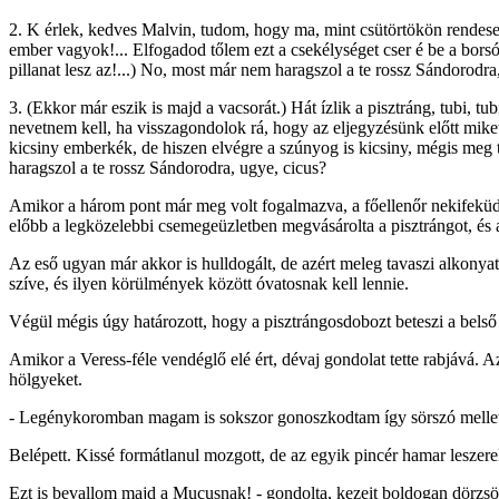
2. K érlek, kedves Malvin, tudom, hogy ma, mint csütörtökön rendese
ember vagyok!... Elfogadod tőlem ezt a csekélységet cser é be a borsóé
pillanat lesz az!...) No, most már nem haragszol a te rossz Sándorodra
3. (Ekkor már eszik is majd a vacsorát.) Hát ízlik a pisztráng, tubi, 
nevetnem kell, ha visszagondolok rá, hogy az eljegyzésünk előtt mike
kicsiny emberkék, de hiszen elvégre a szúnyog is kicsiny, mégis meg 
haragszol a te rossz Sándorodra, ugye, cicus?
Amikor a három pont már meg volt fogalmazva, a főellenőr nekifeküdt
előbb a legközelebbi csemegeüzletben megvásárolta a pisztrángot, és a
Az eső ugyan már akkor is hulldogált, de azért meleg tavaszi alkonyat 
szíve, és ilyen körülmények között óvatosnak kell lennie.
Végül mégis úgy határozott, hogy a pisztrángosdobozt beteszi a belső 
Amikor a Veress-féle vendéglő elé ért, dévaj gondolat tette rabjává. Az
hölgyeket.
- Legénykoromban magam is sokszor gonoszkodtam így sörszó mellett
Belépett. Kissé formátlanul mozgott, de az egyik pincér hamar leszerelte
Ezt is bevallom majd a Mucusnak! - gondolta, kezeit boldogan dörzsölg