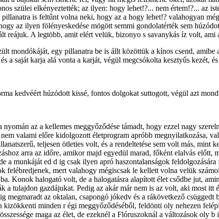
nos szülei elkényeztették; az ilyen: hogy lehet!?... nem értem!?... az i
pillanatra is feltűnt volna neki, hogy az a hogy lehet!? valahogyan mé
s hogy az ilyen fölényeskedése mögött semmi gondolatérték sem húzódot
 reájuk. A legtöbb, amit elért velük, bizonyo s savanykás íz volt, ami 
lt mondókáját, egy pillanatra be is állt közöttük a kínos csend, amibe 
s a saját karja alá vonta a karját, végül megcsókolta kesztyűs kezét, és
rma kedvéért húzódott kissé, fontos dolgokat suttogott, végül azt mond
 nyomán az a kellemes meggyőződése támadt, hogy ezzel nagy szerelmi g
 nem valami előre kidolgozott életprogram apróbb megnyilatkozása, vala
anatszerű, teljesen ötleties volt, és a rendeltetése sem volt más, mint
hoz arra az időre, amikor majd egyedül marad, főként elalvás előtt, mer
 de a munkáját ed d ig csak ilyen apró haszontalanságok feldolgozására f
 felébredjenek, mert valahogy mégiscsak le kellett volna velük számol
 Konok halogató volt, de a halogatásra alapított élet csődbe jut, amint
ák a tulajdon gazdájukat. Pedig az akár már nem is az volt, aki most itt
ig megmaradt az oktalan, csapongó jókedv és a rákövetkező csüggedt bú
 kizökkenti minden r égi meggyőződéséből, feldönti oly nehezen felépített
sszessége maga az élet, de ezeknél a Flóruszoknál a változások oly b i