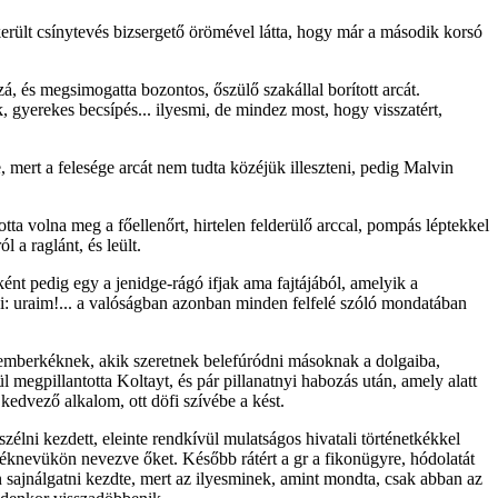
sikerült csínytevés bizsergető örömével látta, hogy már a második korsó
zzá, és megsimogatta bozontos, őszülő szakállal borított arcát.
k, gyerekes becsípés... ilyesmi, de mindez most, hogy visszatért,
 mert a felesége arcát nem tudta közéjük illeszteni, pedig Malvin
otta volna meg a főellenőrt, hirtelen felderülő arccal, pompás léptekkel
 a raglánt, és leült.
nt pedig egy a jenidge-rágó ifjak ama fajtájából, amelyik a
di: uraim!... a valóságban azonban minden felfelé szóló mondatában
s emberkéknek, akik szeretnek belefúródni másoknak a dolgaiba,
ül megpillantotta Koltayt, és pár pillanatnyi habozás után, amely alatt
kedvező alkalom, ott döfi szívébe a kést.
zélni kezdett, eleinte rendkívül mulatságos hivatali történetkékkel
etéknevükön nevezve őket. Később rátért a gr a fikonügyre, hódolatát
tan sajnálgatni kezdte, mert az ilyesminek, amint mondta, csak abban az