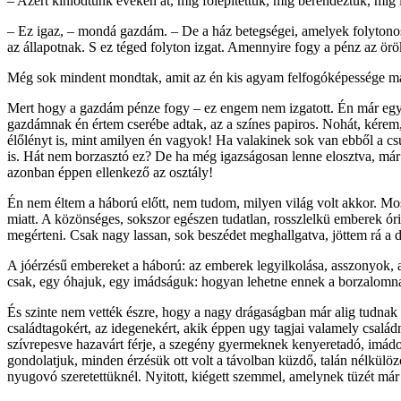
– Azért kínlódtunk éveken át, míg fölépítettük, míg berendeztük, míg l
– Ez igaz, – mondá gazdám. – De a ház betegségei, amelyek folytonos g
az állapotnak. S ez téged folyton izgat. Amennyire fogy a pénz az örök
Még sok mindent mondtak, amit az én kis agyam felfogóképessége már
Mert hogy a gazdám pénze fogy – ez engem nem izgatott. Én már egy év
gazdámnak én értem cserébe adtak, az a színes papiros. Nohát, kérem,
élőlényt is, mint amilyen én vagyok! Ha valakinek sok van ebből a cs
is. Hát nem borzasztó ez? De ha még igazságosan lenne elosztva, má
azonban éppen ellenkező az osztály!
Én nem éltem a háború előtt, nem tudom, milyen világ volt akkor. Most
miatt. A közönséges, sokszor egészen tudatlan, rosszlelkü emberek 
megérteni. Csak nagy lassan, sok beszédet meghallgatva, jöttem rá a d
A jóérzésű embereket a háború: az emberek legyilkolása, asszonyok, an
csak, egy óhajuk, egy imádságuk: hogyan lehetne ennek a borza­lom­nak
És szinte nem vették észre, hogy a nagy drágaságban már alig tudnak öl
családtagokért, az idegenekért, akik éppen ugy tagjai valamely család­
szívrepesve hazavárt férje, a szegény gyermeknek kenyeretadó, imádo
gondolatjuk, minden érzésük ott volt a távolban küzdő, talán nélkülöző,
nyugovó szeretettüknél. Nyitott, kiégett szemmel, amelynek tüzét már 