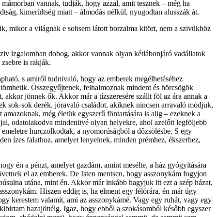
k, mámorban vannak, tudják, hogy azzal, amit tesznek – még ha
dtság, kimerültség miatt – álmodás nélkül, nyugodtan alusszák át.
, mikor a világnak e sohsem látott borzal­ma kitört, nem a szivükhöz
 sziv izgalomban dobog, akkor vannak olyan kétlábonjáró vadállatok
zsebre is rakják.
kapható, s amiről tudnivaló, hogy az emberek megélhetéséhez
üket tömhetik. Összegyűjtenek, felhalmoznak mindent és hörcsögök
 akkor jönnek ők. Akkor már a tízszeresére szállt föl az ára annak a
k sok-sok derék, jóravaló családot, akiknek nincsen arravaló módjuk,
ut amazoknak, még életük egyszerű föntartására is alig – ezeknek a
jal, odatolakodva mindenüvé olyan helyekre, ahol azelőtt legföljebb
ő emeletre hurczolkodtak, a nyomorúságból a dőzsölésbe. S egy
den ízes falathoz, amelyet lenyelnek, minden prémhez, ékszer­hez,
 hogy én a pénzt, amelyet gazdám, amint mesélte, a ház gyógyítására
 követnek el az emberek. De Isten mentsen, hogy asszonykám fogyjon
úsulna utána, mint én. Akkor már inkább hagyjuk itt ezt a szép házat,
asszonykám. Hiszen eddig is, ha elment egy félórára, én már úgy
ogy kerestem valamit, ami az asszonykámé. Vagy egy ruhát, vagy egy
 kibirtam hazajöttéig. Igaz, hogy ebből a szokásomból később egyszer