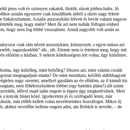
piros volt és szörnyen zakatolt, füs­tölt, rázott jobbra-balra. Jó
kor azután egyszerre csak kiszálltunk abból a rázós nagy fekete
on futkározhattam. Azután asszonykám fölvett és bevitt valami nagyon
értették meg, hogy miért? Mert ők azt nem tudták fölfogni emberi
tem, hogy nem fog többé visszajönni. Annál nagyobb volt aztán az
ahányszor csak rám nézett asszonykám, könnyezett, s egyre-másra azt
ebb, ragasz­kodóbb” stb., stb. Eleinte nem is értettem meg, hogy mit
az én elődöm a házban. S nekem kötelességem lett volna, úgy külsőmre,
yforma, úgy külsőleg, mint belsőleg? Hiszen azt, mint valami csodát
ágomat meg­tagad­jam miatta? De mint mondtam, később alábbhagyott
égtelen nagy szeretet, amellyel gazdáim az én elődöm, az ő kimult kis
zongtam, nem féltékenykedtem többet (egy halottra pláne!) sőt szinte
a szerették, idővel majd talán engem is éppen úgy megkedvelnek. Mert
zik a kutyák bünei közé. Igyekeztem jó és szófogadó lenni, már
átszik, már előbb kellett volna nevelésemhez hozzáfogni. Mikor új
ót, akihez nevelőbe kellene engem adni, aki Bobkót is nevelte, – de