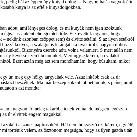
, pedig hát az éppen úgy kutyai dolog is. Nagyon hálás vagyok érte
kosabb kutya is az efféle kutyadolgokban.
ban adott, ami lényeges dolog, és mi kutyák nem igen szoktunk
mégis: lassanként el­idegenített tőle. Észrevettük ugyanis, hogy
ak – nekünk azonban csöppet sem) és elvitte sétálni. S az ilyen sétákról
t hozzá kedves, a szalagot is lerángatta a nyakáról s nagyon dühös
ajtásunktól. Bizonyára cserébe adta volna valamiért. S mert talán nem
ánk ily kevéssé szeret bennünket. Mert ugy-e kérem, ha valakit
dánktól. Ezért aztán még azt sem mondhatnám, hogy búsultam, mikor
 egy úr, meg egy hölgy tárgyaltak vele. Azaz inkább csak az úr
sközt beszél­nek. Ma már bezzeg sokkal többet tudok, s pláne, amit
utatott s azt mondta:
a valami nagyon jó meleg takaróba tettek volna, de mégsem egészen
g az úr elvittek engem magukkal.
 azokért a színes papirosokért. Hát nem borzasztó ez, kérem, egy élő,
 mi történik velem, az ösztönöm megsúgta, hogy az ilyen gazda után