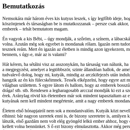
Bemutatkozás
Nemsokára már három éves kis kutyus leszek, s így legfőbb ideje, ho
köszönjenek és társaságban be is mutatkozzanak – persze csak akkor,
emberek – tehát bemutatom magam.
Én vagyok a kis Bébi, – úgy mondják, a szőröm, a színem, a lábacská
volna. Azután még sok egyebet is mondanak rólam. Igazán nem tudom
tesznek reám. Mert én igazán az életben is mindig azon igyekezem, 
bennem, s úgy-e, már az is valami?
Hát kérem, ha sétálni visz az asszonykám, ha társaság van nálunk, ha u
a megjegyzést, amelyet a legtöbbször, szinte állandóan hallok, de am
tudvalevő dolog, hogy mi, kutyák, mindig az arczkifejezés után indulu
hangzik az én kis fülecskéimnek. Tessék elképzelni, hogy egyre azt 
világban születtem. S egyre látom és hallom, hogy az emberek bosszús,
drága! stb. stb. Rendesen a legharagosabb arcczal mondják ki ezt a s
érek. Aránylag rövid kis életemben már sok mindent tapasztaltam az e
kutyának nem kell mindent megértenie, amit a nagy emberek mondanak,
Életem első hónapjairól nem sok a mondanivalóm. Kutyák közt nevelke
elhinni: bár nagyon szeretek enni is, de bizony szeretetre is, amilye
látszik, első gazdám nem volt elég gyöngéd lelkü ember ahhoz, hogy e
kellett volna bennünket. S ő ezt bizony elmulasztotta. Akkor még pe