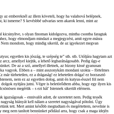
y az embereknél az illem követeli, hogy ha valahová belépnek,
t, ki ismerne? S kevésbbé udvarias sem akarok lenni, mint az
 kicsinyítve, s olyan finoman kidolgozva, mintha csontba faragtak
hez, hogy el­mondjam mindazt a megjegyzést, amit egyre-másra
ek. Nem mondom, hogy mindig sikerül, de az igyekezet megvan
yus; egyetlen kis jószág, te szépség te” stb. stb. Utóljára hagytam azt
arcz, amellyel kiejtik, a lehető legbarátságosabb. Pedig úgy-e
ünket. De az a szó, amellyel illetnek, az bizony kissé gyanusan
téka vagyok. Ebben a – mint asszonykám mondani szokta – för­telmes
 már türhetetlen, ez a drágaság! ez lehetetlen drága! ez borzasztó
 Istenem, nem ez az egyetlen dolog, amit én kutyus-ésszel föl nem
olgok nyitjára jutni. Végre is beletörődtem abba, hogy egy ilyen kis
sönösen megértik – s ezt hál’ Istennek sikerült elérnem.
igazságosak – ennivalót adott, de szeretetet nem. Pedig tessék
i nagyság hiányát kell nálam a szeretet nagyságával pótolni. Úgy
értünk tett. Mert amint később megtudtam és megértettem, nevelnie is
y meg nem tanított bennünket például arra, hogy csak a maga idején