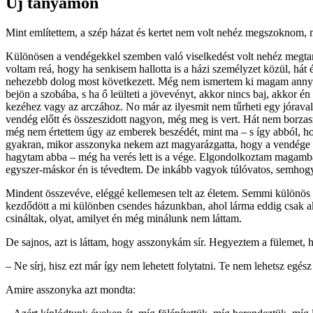
Uj tanyámon
Mint említettem, a szép házat és kertet nem volt nehéz megszoknom, 
Különösen a vendégekkel szemben való viselkedést volt nehéz megtan
voltam reá, hogy ha senkisem hallotta is a házi személyzet közül, hát 
nehezebb dolog most következett. Még nem ismer­tem ki magam annyira
bejön a szobába, s ha ő leülteti a jövevényt, akkor nincs baj, akkor 
kezéhez vagy az arczához. No már az ilyesmit nem tűrheti egy jórava
vendég előtt és összeszidott nagyon, még meg is vert. Hát nem borzas
még nem értettem úgy az emberek beszédét, mint ma – s így abból, ho
gyakran, mikor asszonyka nekem azt magyarázgatta, hogy a vendége ne
hagytam abba – még ha verés lett is a vége. Elgondolkoztam magamb
egyszer-máskor én is tévedtem. De inkább vagyok túlóvatos, semhogy 
Mindent összevéve, eléggé kellemesen telt az életem. Semmi különös
kezdődött a mi különben csendes házunkban, ahol lárma eddig csak ak
csináltak, olyat, amilyet én még minálunk nem láttam.
De sajnos, azt is láttam, hogy asszonykám sír. Hegyeztem a fülemet, 
– Ne sírj, hisz ezt már így nem lehetett folytatni. Te nem lehetsz egés
Amire asszonyka azt mondta: