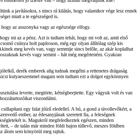
és elismerten jó ízlésre vall – hogy azután megváljunk tőle?
tünk a javításokra, s nincs rá kilátás, hogy valamikor vége lesz ennek
égei miatt a te egészséged is.
 hogy az asszonyka vagy az egészsége elfogy.
gy mi az a pénz. Azt is tudtam tehát, hogy mi volt az, amit első
 csomó csúnya holt papíroson, még egy olyan állítólag szép kis
 Akinek meg kevés van, vagy semmije sincs belőle, az akár koplalhat
 gonoszaknak kevés vagy semmi – hát még megérteném. Gyakran
jólelkű, derék emberek alig tudnak meg­élni a rettenetes drágaság
én kicsi kutyaeszemmel magam sem tudtam ezt a dolgot egykönnyen
sztulása leverte, megtörte, kétségbeejtette. Egy vágyuk volt és van
ozzátartozóikat viszontlátni.
llapítani egy falat jóízű eledellel. A bú, a gond a távollevőkért, a
 szenvedő ember, az édesanyjának szeretett fia, a feleségnek
k­ségletekét is. Magukról megfeledkeztek egészen, minden
rített, – de talán már minden földi bajon túllevő, meszes földben
 az álom sem könyörül meg rajtuk.