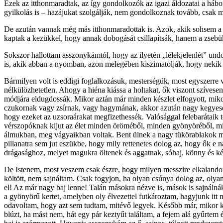
Ezek az itthonmaradtak, az így gondolkozók az igazi áldozatai a háb
gyilkolás is – hazájukat szolgálják, nem gondolkoznak tovább, csak me
De azután vannak még más itthonmaradottak is. Azok, akik sohsem a s
kaptak a kezükkel, hogy annak dobogását csillapítsák, hanem a zsebü
Sokszor hallottam asszonykámtól, hogy az ilyetén „lélekjelenlét” und
is, akik abban a nyomban, azon melegében kiszimatolják, hogy nekik m
Bármilyen volt is eddigi foglalkozásuk, mesterségük, most egyszerre
nélkülözhetetlen. Ahogy a hiéna kiássa a holtakat, ők viszont szívesen
módjára eldugdossák. Mikor aztán már minden készlet elfogyott, mikor 
czukornak vagy zsírnak, vagy hagymának, akkor azután nagy kegyesen 
hogy ezeket az uzsoraárakat megfizethessék. Valósággal felebarátaik t
vérszopóknak kijut az élet minden öröméből, minden gyönyöréből, mind
álmukban, meg vágyaikban voltak. Bent ülnek a nagy tükörablakok mög
pillanatra sem jut eszükbe, hogy mily rettenetes dolog az, hogy ők e
drágasághoz, melyet magukra öltenek és aggatnak, sóhaj, könny és ké
De Istenem, most veszem csak észre, hogy milyen messzire elkalandozt
költött, nem sajnáltam. Csak fogyjon, ha olyan csúnya dolog az, oly
el! Az már nagy baj lenne! Talán másokra nézve is, mások is sajnálná
a gyönyörű kertet, amelyben oly élvezettel futkároztam, hagyjunk itt
odavoltam, hogy azt sem tudtam, mitévő legyek. Később már, mikor k
blúzt, ha mást nem, hát egy pár keztyűt talál­tam, a fejem alá gyűrt