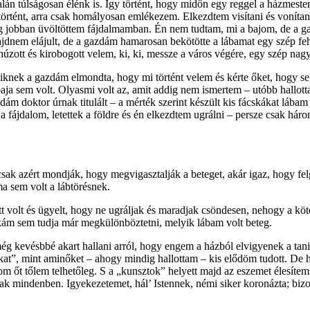
n túlságosan élénk is. Így történt, hogy midőn egy reggel a házmestern
 történt, arra csak homályosan emlékezem. Elkezdtem visítani és voníta
még jobban üvöltöttem fájdalmamban. Én nem tudtam, mi a bajom, de a g
jdnem elájult, de a gazdám hamarosan bekötötte a lábamat egy szép fehé
 húzott és kirobogott velem, ki, ki, messze a város végére, egy szép nag
knek a gazdám el­mond­ta, hogy mi történt velem és kérte őket, hogy seg
 baja sem volt. Olyasmi volt az, amit addig nem ismertem – utóbb hallot
zdám doktor úrnak titulált – a mérték szerint készült kis fácskákat lábam
fájdalom, letettek a földre és én elkezdtem ugrálni – persze csak három
csak azért mondják, hogy megvigasztalják a beteget, akár igaz, hogy fe
a sem volt a lábtörésnek.
tt volt és ügyelt, hogy ne ugráljak és maradjak csöndesen, nehogy a kö
m sem tudja már megkülönböztetni, melyik lábam volt beteg.
ég kevésbbé akart hallani arról, hogy engem a házból elvigyenek a tani
kat”, mint aminőket – ahogy mindig hallottam – kis elődöm tudott. De
m őt tőlem telhetőleg. S a „kunsztok” helyett majd az eszemet élesíte
k mindenben. Igyekezetemet, hál’ Istennek, némi siker koronázta; bizo