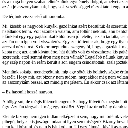
és a maga helyén szabad elintéznünk egynémely dolgot, amelyet az e
az én jó asszonykámnak, hogy sok vesződséggel rászoktatott engem a 
De térjünk vissza első otthonomba.
Mi, kisebb és nagyobb kutyák, gazdánkat azért becsültük és szerettü
hálátlanok lenni. Volt azonban valami, ami föltűnt nekünk, ami bántott 
időnként egy-egy pajtásunkat különösen jól etette, tisztán tartotta, csi
azután nem igen volt visszatérés. Egyszer történt csak, hogy egy ilye
arcczal nézett reá. S ekkor megtudtuk szegénytől, hogy a gazdánk meg 
kapta meg azt, amit kívánt érte, hát dühös volt és visszahozta kis pa
szeretnek, attól semmi áron meg nem válnak? Legalább nálunk kutyuso
egy szép napon én reám került a sor, engem csinosítottak, szalagoztak fö
Mentünk sokáig, mendegéltünk, míg egy sötét kis bolthelyiségbe értün
beszélt. Hogy mit, azt bizony nem tudom, mert akkor még nem voltam
az asszonykám beszél, azt mindig megértem. Én akkor csak azt láttam, 
– Ez hasonlít hozzá nagyon.
A hölgy sírt, de mégis fölemelt engem. S ahogy fölvett és megsimítot
úgy. Azután tárgyaltak még egymásközt. Végül az úr néhány darab tark
Eleinte bizony nem igen tudtam elképzelni sem, hogy mi történik vele
pihegő, helyes kis jószágot odaadni ilyen semmiségért? Bizony beva
nem kell búsulni, és nem is bán­kódtam. Uj gazdáimnál, kivált asszo