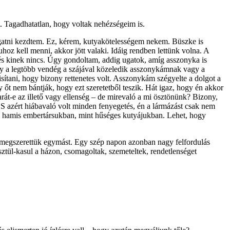
. Tagadhatatlan, hogy voltak nehézségeim is.
ugatni kezdtem. Ez, kérem, kutyakötelességem nekem. Büszke is
uhoz kell menni, akkor jött valaki. Idáig rendben lettünk volna. A
és kinek nincs. Úgy gondoltam, addig ugatok, amíg asszonyka is
hogy a legtöbb vendég a szájával közeledik asszonykámnak vagy a
ítani, hogy bizony rettenetes volt. Asszonykám szégyelte a dolgot a
t nem bántják, hogy ezt szeretet­ből teszik. Hát igaz, hogy én akkor
t-e az illető vagy ellenség – de mirevaló a mi ösztönünk? Bizony,
S azért hiábavaló volt minden fenyegetés, én a lármázást csak nem
 hamis embertársukban, mint hűséges kutyájukban. Lehet, hogy
 megszerettük egymást. Egy szép napon azonban nagy felfordulás
tül-kasul a házon, csomagoltak, szemeteltek, rendetlenséget