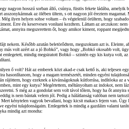
 nagyon hosszú sorban álló, csúnya, füstös fekete ládába, amelyik belül 
 asszonykámnak az ölében ültem, s ott nagyon jól éreztem magamat. Mi
m. Még ilyen helyen sohse voltam – és végtelenül örültem, hogy szabad
kiment. Erre én keservesen vonítani kezdtem. Láttam az arczukon: nem 
nykámat, annyira megszerettem őt, hogy amikor kiment, roppant megijed
 fájt nekem. Később azután beletörődtem, megszoktam azt is. Eleinte, 
y más volt azért az a jó Bobkó”, vagy hogy „Bobkó okosabb volt, ügyes
at emlegetett, mindig megsiratott Bobkó – szintén egy kis kutya volt, 
ítani.
ilyen ő volt? Hát az emberek közt akad-e csak kettő is, aki teljesen eg
ra hasonlítanom, hogy a magam természetét, minden egyéni tulajdons
n rájöttem, hogy ezeknek a kivánságoknak kútforrása, indító­oka az a v
szemben, mint egy kutya? Megér­tettem, méltányoltam az indokot, nem lá
 szeretni. S még az a gondolat sem volt távol tőlem, hogy ha őt annyir
ár eddig is nem bántak velem jól. Pedig a hálátlanság valóban nem tarto
 Mert kénytelen vagyok bevallani, hogy kicsit makacs fejem van. Úgy l
ve egyéni tulajdonsá­gaim. Emlegettek is mindig a gazdáim valami tanít
yka mindig azt mondta: