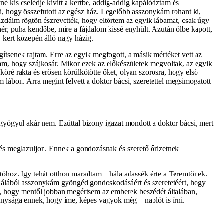
é kis cselédje kivitt a kertbe, addig-addig kapálództam és
ni, hogy összefutott az egész ház. Legelőbb asszonykám rohant ki,
azdáim rögtön észrevették, hogy eltörtem az egyik lábamat, csak úgy
r, puha kendőbe, mire a fájdalom kissé enyhült. Azután ölbe kapott,
y kert közepén álló nagy házig.
ítsenek rajtam. Erre az egyik meg­fogott, a másik mértéket vett az
tam, hogy szájkosár. Mikor ezek az előkészületek megvoltak, az egyik
 köré rakta és erősen körülkötötte őket, olyan szorosra, hogy első
 lábon. Arra megint felvett a doktor bácsi, szeretettel megsimogatott
lgyógyul akár nem. Ezúttal bizony igazat mondott a doktor bácsi, mert
tés meglazuljon. Ennek a gondozásnak és szerető őrizetnek
tóhoz. Igy tehát otthon maradtam – hála adas­sék érte a Teremtőnek.
 hálából asszonykám gyöngéd gondoskodásáért és szeretetéért, hogy
m, hogy mentől jobban megértsem az emberek beszédét általában,
nysága ennek, hogy íme, képes vagyok még – naplót is írni.