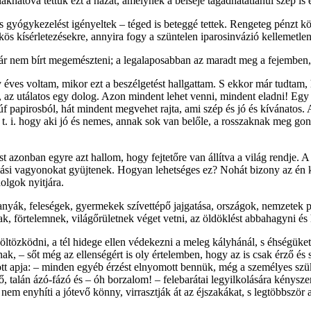
akhatóvá tettük ezt a házat, amelynek a belseje tagadhatatlanul szép is 
yógykezelést igényel­tek – téged is beteggé tettek. Rengeteg pénzt köl
ös kísérletezésekre, annyira fogy a szüntelen iparosinvázió kellemetlens
 nem bírt megemész­teni; a legalaposabban az maradt meg a fejemben,
es voltam, mikor ezt a beszélgetést hallgattam. S ekkor már tudtam, ho
 az utálatos egy dolog. Azon mindent lehet venni, mindent eladni! Egy
úf papirosból, hát mindent megvehet rajta, ami szép és jó és kívánatos.
r t. i. hogy aki jó és nemes, annak sok van belőle, a rosszaknak meg
 azonban egyre azt hallom, hogy fejtetőre van állítva a világ rendje. A 
óriási vagyonokat gyüjtenek. Hogyan lehetséges ez? Nohát bizony az 
olgok nyitjára.
yák, feleségek, gyer­me­kek szívettépő jajgatása, országok, nemzetek pu
, förtelemnek, világőrületnek véget vetni, az öldöklést abbahagyni és h
tözködni, a tél hidege ellen védekezni a meleg kályhánál, s éhségüket csi
nak, – sőt még az ellenségért is oly értelemben, hogy az is csak érző és
tt apja: – minden egyéb érzést elnyomott bennük, még a személyes szü
 talán ázó-fázó és – óh borzalom! – felebarátai legyil­ko­lására kénysze
nem enyhíti a jótevő könny, virrasztják át az éjszakákat, s legtöbbször