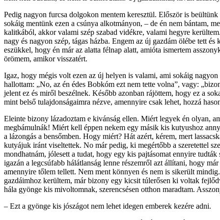
Pedig nagyon furcsa dolgokon mentem keresztül. Először is beültünk egy
sokáig mentünk ezen a csúnya alkotmányon, – de én nem bántam, mert
kalitkából, akkor valami szép szabad vidékre, valami hegyre kerülte
nagy és nagyon szép, tágas házba. Engem az új gazdám ölébe tett és 
eszükkel, hogy én már az alatta félnap alatt, amióta ismertem asszo
örömem, amikor visszatért.
Igaz, hogy mégis volt ezen az új helyen is valami, ami sokáig nagyon
hallottam: „No, az én édes Bobkóm ezt nem tette volna”, vagy: „bizon
jelent ez és miről beszélnek. Később azonban rájöttem, hogy ez a sok
mint belső tulajdonságaimra nézve, amennyire csak lehet, hozzá hasonl
Eleinte bizony lázadoztam e kivánság ellen. Miért legyek én olyan, am
megbámulnák! Miért kell éppen nekem egy másik kis kutyushoz annyi
a lázongás a bensőmben. Hogy miért? Hát azért, kérem, mert lassacská
kutyájuk iránt viseltettek. No már pedig, ki megértőbb a szeretettel 
mondhatnám, jólesett a tudat, hogy egy kis pajtásomat ennyire tudták
igazán a legcsúfabb hálátlanság lenne részem­ről azt állítani, hogy m
amennyire tőlem tellett. Nem ment könnyen és nem is sikerült mindig.
gazdáimhoz kerültem, már bizony egy kicsit túlerősen ki voltak fejlőd
hála gyönge kis mivoltomnak, szerencsésen otthon maradtam. Asszon
– Ezt a gyönge kis jószágot nem lehet idegen emberek kezére adni.