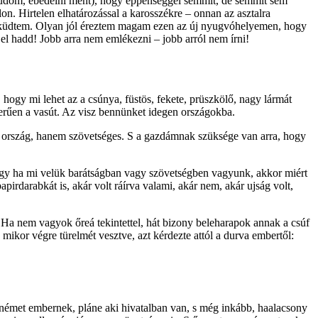
ól tudom, ebédelni ment), hogy éppenséggel semmit, de semmit sem
n. Hirtelen elhatározással a karosszékre – onnan az asztalra
lefeküdtem. Olyan jól éreztem magam ezen az új nyugvóhelyemen, hogy
el hadd! Jobb arra nem emlékezni – jobb arról nem írni!
ogy mi lehet az a csúnya, füstös, fekete, prüszkölő, nagy lármát
zerűen a vasút. Az visz bennünket idegen országokba.
es ország, hanem szövetséges. S a gazdámnak szüksége van arra, hogy
ogy ha mi velük barátságban vagy szövetségben vagyunk, akkor miért
pirdarabkát is, akár volt ráírva valami, akár nem, akár ujság volt,
Ha nem vagyok őreá tekintettel, hát bizony beleharapok annak a csúf
ikor végre türelmét vesztve, azt kérdezte attól a durva embertől:
 német embernek, pláne aki hivatalban van, s még inkább, haalacsony