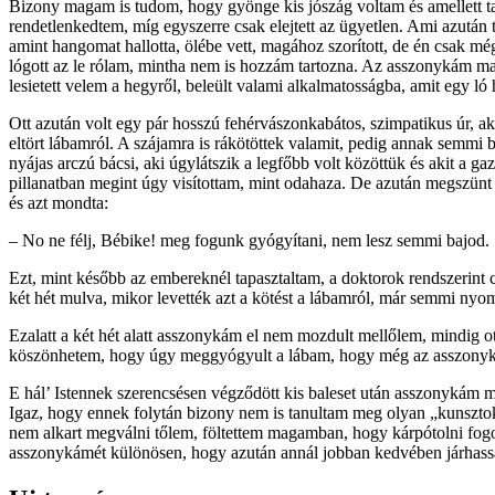
Bizony magam is tudom, hogy gyönge kis jószág voltam és amellett talá
rendetlenkedtem, míg egyszerre csak elejtett az ügyetlen. Ami azután
amint hangomat hallotta, ölébe vett, magához szorított, de én csak 
lógott az le rólam, mintha nem is hozzám tartozna. Az asszonykám ma
lesietett velem a hegyről, beleült valami alkalmatosságba, amit egy ló
Ott azután volt egy pár hosszú fehérvászonkabátos, szimpatikus úr, aki
eltört lábamról. A szájamra is rákötöttek valamit, pedig annak semmi
nyájas arczú bácsi, aki úgylátszik a legfőbb volt közöttük és akit a ga
pillanatban megint úgy visítottam, mint odahaza. De azután megszünt a 
és azt mondta:
– No ne félj, Bébike! meg fogunk gyógyítani, nem lesz semmi bajod.
Ezt, mint később az embereknél tapasztaltam, a doktorok rendszerint 
két hét mulva, mikor levették azt a kötést a lábamról, már semmi nyom
Ezalatt a két hét alatt asszonykám el nem mozdult mellőlem, mindig o
köszönhetem, hogy úgy meggyógyult a lábam, hogy még az asszonyká
E hál’ Istennek szerencsésen végződött kis baleset után asszonykám m
Igaz, hogy ennek folytán bizony nem is tanultam meg olyan „kunszto
nem alkart megválni tőlem, föltettem magamban, hogy kárpótolni fogo
asszony­kámét különösen, hogy azután annál jobban kedvében járhassa