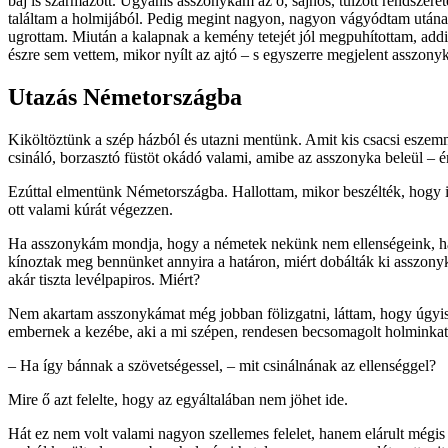
baj is származott. Ugyanis asszonykám az ő, sajnos, túlzott rendszere
találtam a holmijából. Pedig megint nagyon, nagyon vágyódtam utána. 
ugrottam. Miután a kalapnak a kemény tetejét jól megpuhí­tottam, ad
észre sem vettem, mikor nyílt az ajtó – s egyszerre megjelent asszon
Utazás Németországba
Kiköltöztünk a szép házból és utazni mentünk. Amit kis csacsi eszem
csináló, borzasztó füstöt okádó valami, amibe az asszonyka beleül – 
Ezúttal elmentünk Németországba. Hallottam, mikor beszélték, hogy i
ott valami kúrát végezzen.
Ha asszonykám mondja, hogy a németek nekünk nem ellenségeink, hát 
kínoztak meg bennünket annyira a határon, miért dobálták ki asszony­ká
akár tiszta levélpapiros. Miért?
Nem akartam asszonykámat még jobban fölizgatni, láttam, hogy úgyis 
embernek a kezébe, aki a mi szépen, rendesen becsomagolt holmin­kat 
– Ha így bánnak a szövetségessel, – mit csinálnának az ellenséggel?
Mire ő azt felelte, hogy az egyáltalában nem jöhet ide.
Hát ez nem volt valami nagyon szellemes felelet, hanem elárult mégi