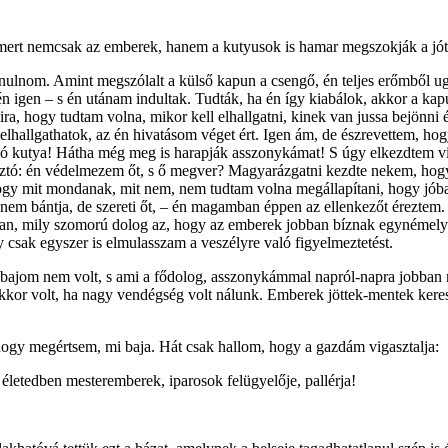
mert nemcsak az em­berek, hanem a kutyusok is hamar megszokják a jót
ulnom. Amint meg­szó­lalt a külső kapun a csengő, én teljes erőmből 
én igen – s én utánam indultak. Tudták, ha én így kiabálok, akkor a kap
, hogy tudtam volna, mikor kell elhallgatni, kinek van jussa bejönni 
én elhallgathatok, az én hivatásom véget ért. Igen ám, de észrevettem, 
ló kutya! Hátha még meg is harapják asszonykámat! S úgy elkezdtem vis
ztó: én védel­mezem őt, s ő megver? Magyarázgatni kezdte nekem, hogy ő
gy mit mondanak, mit nem, nem tudtam volna megállapítani, hogy jóbará
m bántja, de szereti őt, – én magamban éppen az ellen­kezőt éreztem. 
an, mily szomorú dolog az, hogy az emberek jobban bíznak egynémely
csak egyszer is elmulasszam a veszélyre való figyelmeztetést.
 bajom nem volt, s ami a fődolog, asszonykámmal napról-napra jobban
kor volt, ha nagy vendégség volt nálunk. Emberek jöttek-mentek keresz
hogy megértsem, mi baja. Hát csak hallom, hogy a gazdám vigasztalja:
z életedben mester­emberek, iparosok felügyelője, pallérja!