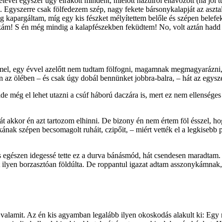
tetével egyszer úgy elrakott mindent, mielőtt hazulról eltávozott (ha j
Egyszerre csak fölfedezem szép, nagy fekete bársonykalapját az asztalo
dig kapargáltam, míg egy kis fészket mélyítettem belőle és szépen be
ykám! S én még mindig a kalapfészekben feküdtem! No, volt aztán hadd 
mel, egy évvel azelőtt nem tudtam fölfogni, magamnak megmagyarázni, h
én az ölében – és csak úgy dobál bennünket jobbra-balra, – hát az egys
de még el lehet utazni a csúf háború daczára is, mert ez nem ellenség
akkor én azt tartozom elhinni. De bizony én nem értem föl ésszel, h
nak szépen becsomagolt ruháit, czipőit, – miért vették el a legkisebb pa
egészen idegessé tette ez a durva bánásmód, hát csendesen maradtam. 
ilyen borzasztóan földúlta. De roppantul igazat adtam asszonykámnak, m
s valamit. Az én kis agyamban legalább ilyen okoskodás alakult ki: Egy