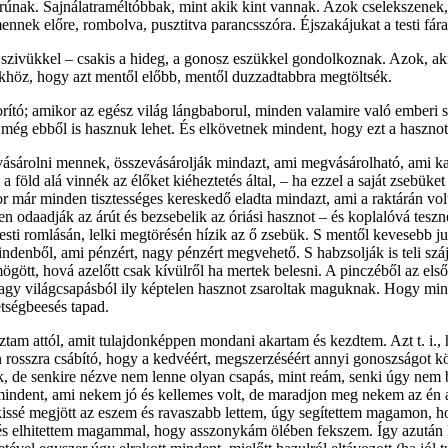
orúnak. Sajnálatra­méltóbbak, mint akik kint vannak. Azok cselekszene
nnek előre, rombolva, pusztitva parancsszóra. Éjszakájukat a testi fára
zivükkel – csakis a hideg, a gonosz eszükkel gondolkoznak. Azok, akik
khöz, hogy azt mentől előbb, mentől duzzadtabbra megtöltsék.
orító; amikor az egész világ lángbaborul, minden valamire való emberi
ég ebből is hasznuk lehet. És elkövetnek mindent, hogy ezt a hasznot 
 vásárolni mennek, össze­vásárolják mindazt, ami megvásárolható, ami 
 a föld alá vinnék az élőket kiéheztetés által, – ha ezzel a saját zseb
már minden tisztességes kereskedő eladta mindazt, ami a raktárán volt,
odaadják az árút és bezsebelik az óriási hasznot – és koplalóvá teszne
esti romlásán, lelki megtöré­sén hízik az ő zsebük. S mentől kevesebb j
enből, ami pénzért, nagy pénzért megvehető. S habzsolják is teli száj
ött, hová azelőtt csak kívülről ha mertek belesni. A pinczéből az els
 nagy világcsapásból ily képtelen hasznot zsaroltak maguknak. Hogy min
tségbeesés tapad.
am attól, amit tulaj­donképpen mondani akartam és kezdtem. Azt t. i.,
an rosszra csábító, hogy a kedvéért, megszerzéséért annyi gonoszságot
k, de senkire nézve nem lenne olyan csapás, mint reám, senki úgy nem b
 mindent, ami nekem jó és kellemes volt, de maradjon meg nekem az én 
issé megjött az eszem és ravaszabb lettem, úgy segítettem magamon, h
em és elhitettem magammal, hogy asszonykám ölében fekszem. Így az­után