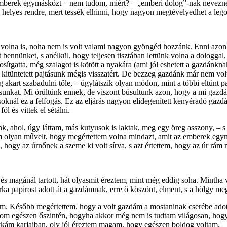
mberek egy­másközt – nem tudom, miért? – „emberi dolog”-nak neveznek
helyes rendre, mert tessék elhinni, hogy nagyon megtévelyedhet a lego
k volna is, noha nem is volt valami nagyon gyöngéd hozzánk. Enni azon
bennünket, s anélkül, hogy teljesen tisztában lettünk volna a dologgal, 
nosítgatta, még szalagot is kötött a nyakára (ami jól eshetett a gazdánkn
n kitüntetett pajtásunk mégis visszatért. De bezzeg gazdánk már nem vol
akart szabadulni tőle, – úgylátszik olyan módon, mint a többi eltünt p
jtásunkat. Mi örültünk ennek, de viszont búsultunk azon, hogy a mi gazd
knál ez a felfogás. Ez az eljárás nagyon elidegenített kenyéradó gaz
l és vittek el sétálni.
k, ahol, úgy láttam, más kutyusok is laktak, meg egy öreg asszony, – s
 olyan művelt, hogy megértettem volna mindazt, amit az emberek egymá
hogy az úrnőnek a szeme ki volt sírva, s azt értettem, hogy az úr rám m
t és magánál tartott, hát olyasmit éreztem, mint még eddig soha. Minth
a papirost adott át a gazdámnak, erre ő köszönt, elment, s a hölgy me
m. Később megér­tettem, hogy a volt gazdám a mostaninak cserébe adott
llom egészen őszintén, hogyha akkor még nem is tudtam világosan, hogy
nykám karjaiban, oly jól éreztem magam, hogy egészen boldog voltam.