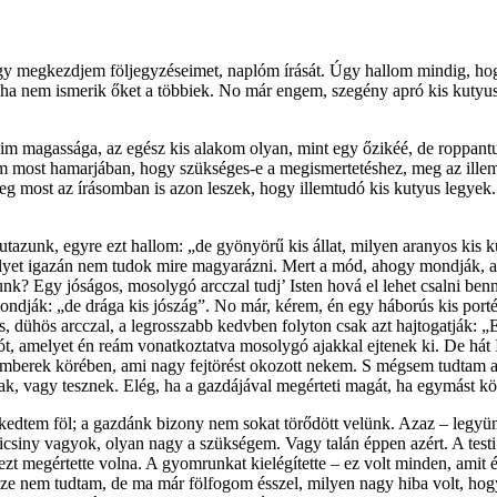
gy megkezdjem följegyzéseimet, naplóm írását. Úgy hallom mindig, hog
 ha nem ismerik őket a többiek. No már engem, szegény apró kis kutyus
im magassága, az egész kis alakom olyan, mint egy őzikéé, de roppantul
 most hamarjában, hogy szükséges-e a megismertetéshez, meg az illem
meg most az írásomban is azon leszek, hogy illemtudó kis kutyus legy
tazunk, egyre ezt hal­lom: „de gyönyörű kis állat, milyen aranyos kis kut
elyet igazán nem tudok mire magyarázni. Mert a mód, ahogy mondják, az 
nk? Egy jóságos, mosolygó arcczal tudj’ Isten hová el lehet csalni benn
mondják: „de drága kis jószág”. No már, kérem, én egy háborús kis por
 dühös arcczal, a legrosszabb kedvben folyton csak azt hajtogatják: „Ez
zót, amelyet én reám vonatkoztatva mosolygó ajakkal ejtenek ki. De hát
mberek körében, ami nagy fejtörést okozott nekem. S mégsem tudtam a d
 vagy tesznek. Elég, ha a gazdájával megérteti magát, ha egymást kölc
dtem föl; a gazdánk bizony nem sokat törődött velünk. Azaz – legyünk 
n kicsiny vagyok, olyan nagy a szükségem. Vagy talán éppen azért. A test
zt megértette volna. A gyomrunkat kielégítette – ez volt minden, amit 
rsze nem tudtam, de ma már fölfogom ésszel, milyen nagy hiba volt, hog