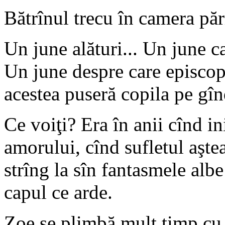
Bătrînul trecu în camera pări
Un june alături... Un june ca
Un june despre care episco
acestea puseră copila pe gîn
Ce voiţi? Era în anii cînd i
amorului, cînd sufletul aştea
strîng la sîn fantasmele alb
capul ce arde.
Zoe se plimbă mult timp cu 