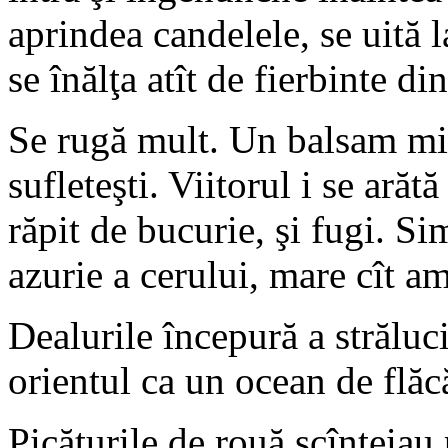
aprindea candelele, se uită 
se înălţa atît de fierbinte di
Se rugă mult. Un balsam mist
sufleteşti. Viitorul i se arăt
răpit de bucurie, şi fugi. S
azurie a cerului, mare cît a
Dealurile începură a străluc
orientul ca un ocean de flăc
Picăturile de rouă scînteiau 