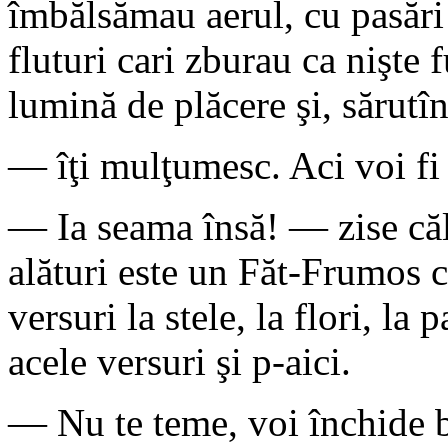
îmbălsămau aerul, cu pasări 
fluturi cari zburau ca nişte 
lumină de plăcere şi, sărutîn
— îţi mulţumesc. Aci voi fi 
— Ia seama însă! — zise că
alături este un Făt-Frumos 
versuri la stele, la flori, la
acele versuri şi p-aici.
— Nu te teme, voi închide b