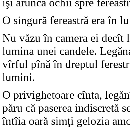
îşi aruncă ochii spre fereastr
O singură fereastră era în l
Nu văzu în camera ei decît 
lumina unei candele. Legăna
vîrful pînă în dreptul ferest
lumini.
O privighetoare cînta, legăn
păru că paserea indiscretă s
întîia oară simţi gelozia amo