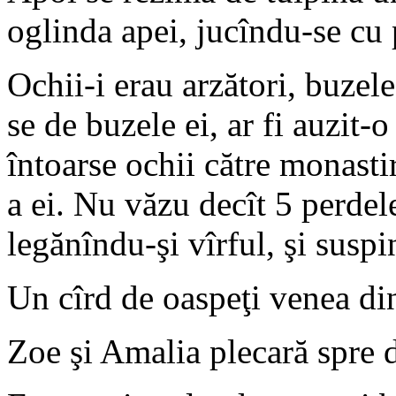
oglinda apei, jucîndu-se cu p
Ochii-i erau arzători, buzel
se de buzele ei, ar fi auzit-
întoarse ochii către monastire
a ei. Nu văzu decît 5 perdele
legănîndu-şi vîrful, şi suspi
Un cîrd de oaspeţi venea din
Zoe şi Amalia plecară spre d