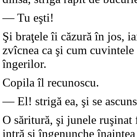
— Tu eşti!
Şi braţele îi căzură în jos, i
zvîcnea ca şi cum cuvintele l
îngerilor.
Copila îl recunoscu.
— El! strigă ea, şi se ascunse
O săritură, şi junele ruşinat 
intră şi îngenunche înaintea