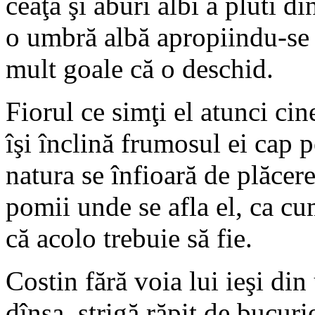
ceaţă şi aburi albi a pluti d
o umbră albă apropiindu-se 
mult goale că o deschid.
Fiorul ce simţi el atunci ci
îşi înclină frumosul ei cap p
natura se înfioară de plăcere
pomii unde se afla el, ca cum
că acolo trebuie să fie.
Costin fără voia lui ieşi din
dînsa, strigă răpit de bucuri