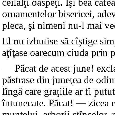
ceilalţi oaspeţi. Îşi bea cafe
ornamentelor bisericei, adev
pleca, şi nimeni nu-l mai ved
El nu izbutise să cîştige sim
aţîţase oarecum ciuda prin pu
— Păcat de acest june! exc
păstrase din juneţea de odin
lîngă care graţiile ar fi putu
întunecate. Păcat! — zicea 
muntelui, arborii stîncelor, 