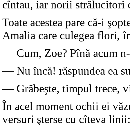
cîntau, iar norii strălucitori
Toate acestea pare că-i şopt
Amalia care culegea flori, î
— Cum, Zoe? Pînă acum n-ai 
— Nu încă! răspundea ea su
— Grăbeşte, timpul trece, vi
În acel moment ochii ei văzur
versuri şterse cu cîteva linii