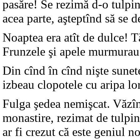
pasăre! Se rezimă d-o tulpină
acea parte, aşteptînd să se de
Noaptea era atît de dulce! Tă
Frunzele şi apele murmurau 
Din cînd în cînd nişte sunete
izbeau clopotele cu aripa lor
Fulga şedea nemişcat. Văzînd
monastire, rezimat de tulpin
ar fi crezut că este geniul no