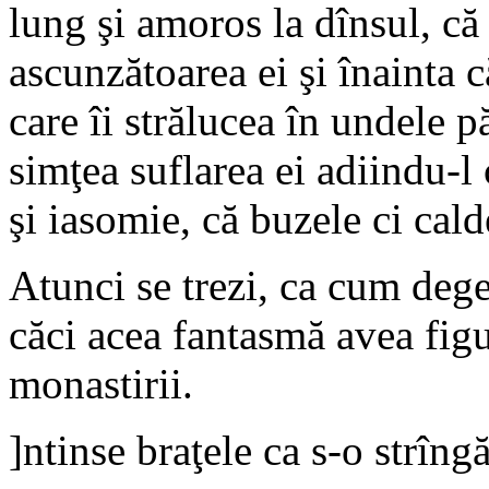
lung şi amoros la dînsul, că 
ascunzătoarea ei şi înainta că
care îi strălucea în undele p
simţea suflarea ei adiindu-l 
şi iasomie, că buzele ci cald
Atunci se trezi, ca cum dege
căci acea fantasmă avea figur
monastirii.
]ntinse braţele ca s-o strîngă