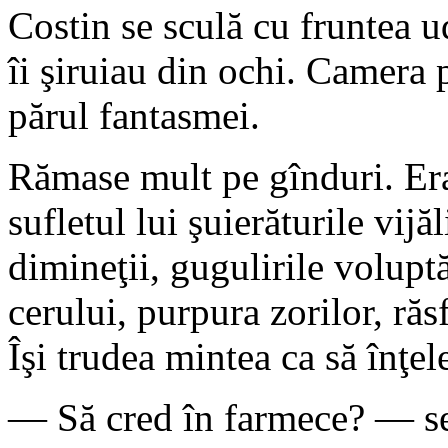
Costin se sculă cu fruntea u
îi şiruiau din ochi. Camera 
părul fantasmei.
Rămase mult pe gînduri. Era 
sufletul lui şuierăturile vijă
dimineţii, gugulirile voluptă
cerului, purpura zorilor, răs
Îşi trudea mintea ca să înţel
— Să cred în farmece? — se 