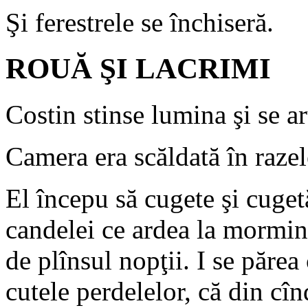
Şi ferestrele se închiseră.
ROUĂ ŞI LACRIMI
Costin stinse lumina şi se ar
Camera era scăldată în razel
El începu să cugete şi cugetă
candelei ce ardea la morminte
de plînsul nopţii. I se păre
cutele perdelelor, că din cîn