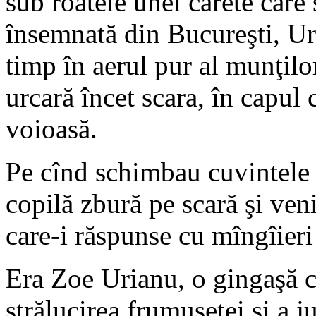
sub roatele unei carete care 
însemnată din Bucureşti, Ur
timp în aerul pur al munţi
urcară încet scara, în capul 
voioasă.
Pe cînd schimbau cuvintele 
copilă zbură pe scară şi ven
care-i răspunse cu mîngîieri 
Era Zoe Urianu, o gingaşă co
strălucirea frumuseţei şi a j