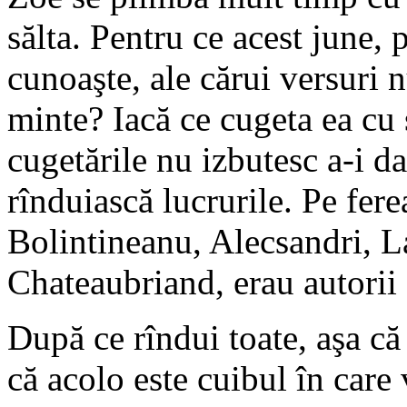
sălta. Pentru ce acest june, 
cunoaşte, ale cărui versuri nu
minte? Iacă ce cugeta ea cu 
cugetările nu izbutesc a-i d
rînduiască lucrurile. Pe ferea
Bolintineanu, Alecsandri, La
Chateaubriand, erau autorii 
După ce rîndui toate, aşa că
că acolo este cuibul în care