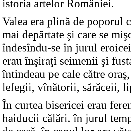
istoria artelor României.
Valea era plină de poporul c
mai depărtate şi care se miş
îndesîndu-se în jurul eroice
erau înşiraţi seimenii şi fust
întindeau pe cale către oraş, 
lefegii, vînătorii, sărăceii, l
În curtea bisericei erau feren
haiducii călări. în jurul tem