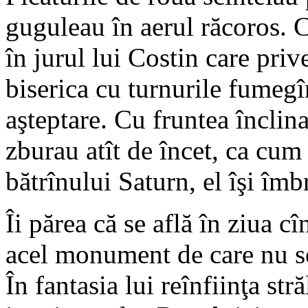
guguleau în aerul răcoros. 
în jurul lui Costin care pri
biserica cu turnurile fumegîn
aşteptare. Cu fruntea înclina
zburau atît de încet, ca cum 
bătrînului Saturn, el îşi îmb
Îi părea că se află în ziua 
acel monument de care nu se 
În fantasia lui reînfiinţa str