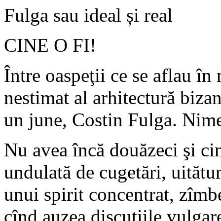
Fulga sau ideal și real
CINE O FI!
Între oaspeţii ce se aflau în
nestimat al arhitectură bizan
un june, Costin Fulga. Nime
Nu avea încă douăzeci şi cinc
undulată de cugetări, uitătu
unui spirit concentrat, zîmbe
cînd auzea discuţiile vulgare