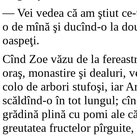
— Vei vedea că am ştiut ce-ţ
o de mînă şi ducînd-o la do
oaspeţi.
Cînd Zoe văzu de la fereastr
oraş, monastire şi dealuri, v
colo de arbori stufoşi, iar A
scăldînd-o în tot lungul; cî
grădină plină cu pomi ale că
greutatea fructelor pîrguite,