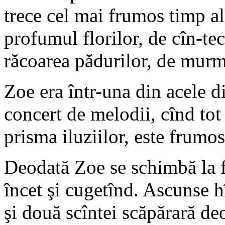
trece cel mai frumos timp al
profumul florilor, de cîn-tec
răcoarea pădurilor, de murmu
Zoe era într-una din acele di
concert de melodii, cînd tot 
prisma iluziilor, este frumos
Deodată Zoe se schimbă la f
încet şi cugetînd. Ascunse hîr
şi două scîntei scăpărară de