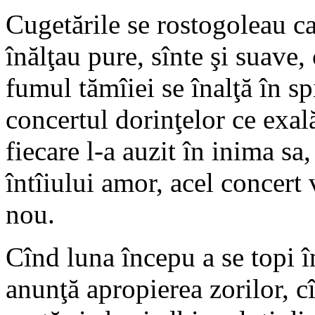
Cugetările se rostogoleau ca 
înălţau pure, sînte şi suave,
fumul tămîiei se înalţă în s
concertul dorinţelor ce exală
fiecare l-a auzit în inima sa,
întîiului amor, acel concert
nou.
Cînd luna începu a se topi 
anunţă apropierea zorilor, c