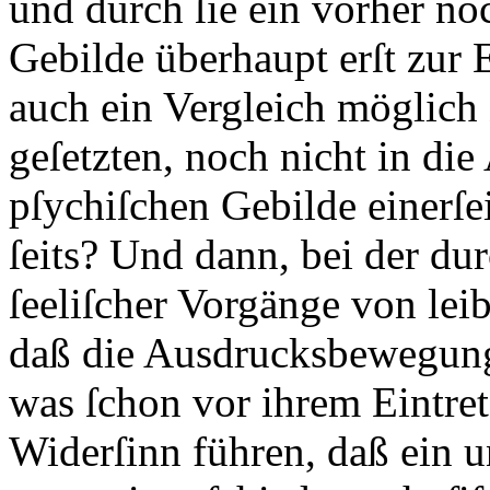
und durch ſie ein vorher no
Gebilde überhaupt erſt zur 
auch ein Vergleich möglich
geſetzten, noch nicht in d
pſychiſchen Gebilde einerſ
ſeits? Und dann, bei der d
ſeeliſcher Vorgänge von le
daß die Ausdrucksbewegung
was ſchon vor ihrem Eintre
Widerſinn führen, daß ein u