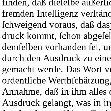
finden, daß dieſelbe äußer
fremden Intelligenz verſtändl
ſchweigend voraus, daß das
druck kommt, ſchon abgeſe
demſelben vorhanden ſei, un
durch den Ausdruck zu ein
gemacht werde. Das Wort vo
ordentliche Werthſchätzung,
Annahme, daß in ihm alles 
Ausdruck gelangt, was in i