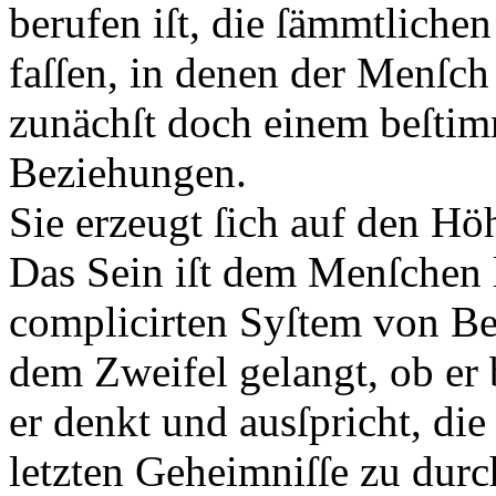
berufen iſt, die ſämmtliche
faſſen, in denen der Menſch 
zunächſt doch einem beſtim
Beziehungen.
Sie erzeugt ſich auf den Hö
Das Sein iſt dem Menſchen 
complicirten Syſtem von Be
dem Zweifel gelangt, ob er b
er denkt und ausſpricht, die 
letzten Geheimniſſe zu durc