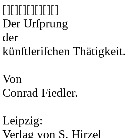
[]
[]
[]
[]
[]
[]
[]
Der Urſprung
der
künſtleriſchen Thätigkeit.
Von
Conrad Fiedler
.
Leipzig
:
Verlag von S. Hirzel