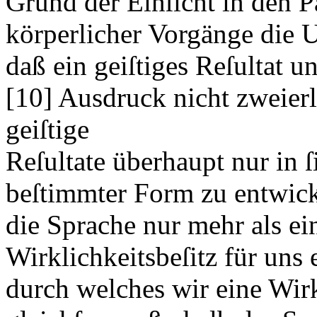
Grund der Einſicht in den P
körperlicher Vorgänge die
daß ein geiſtiges Reſultat 
[10]
Ausdruck nicht zweierl
geiſtige
Reſultate überhaupt nur in 
beſtimmter Form zu entwic
die Sprache nur mehr als ei
Wirklichkeitsbeſitz für uns e
durch welches wir eine Wirk