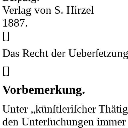
Verlag von S. Hirzel
1887.
[]
Das Recht der Ueberſetzung 
[]
Vorbemerkung.
U
nter „künſtleriſcher Thätig
den Unterſuchungen immer n