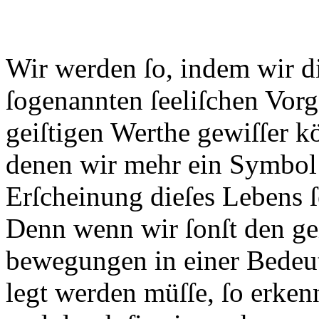
Wir werden ſo, indem wir di
ſogenannten ſeeliſchen Vor
geiſtigen Werthe gewiſſer k
denen wir mehr ein Symbol 
Erſcheinung dieſes Lebens ſ
Denn wenn wir ſonſt den ge
bewegungen in einer Bedeut
legt werden müſſe, ſo erken