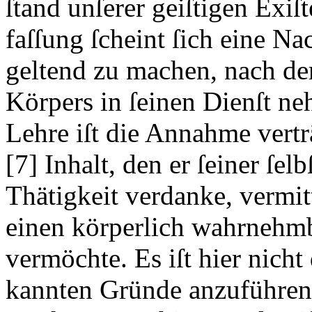
ſtand unſerer geiſtigen Exiſ
faſſung ſcheint ſich eine N
geltend zu machen, nach der
Körpers in ſeinen Dienſt ne
Lehre iſt die Annahme vertr
[7]
Inhalt, den er ſeiner ſel
Thätigkeit verdanke, vermit
einen körperlich wahrnehm
vermöchte. Es iſt hier nicht
kannten Gründe anzuführen,