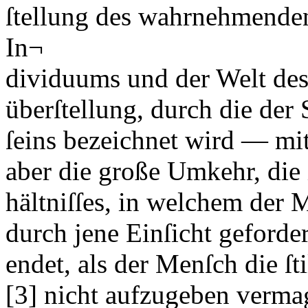
ſtellung des wahrnehmenden
In¬
dividuums und der Welt de
überſtellung, durch die de
ſeins bezeichnet wird — mit
aber die große Umkehr, die 
hältniſſes, in welchem der 
durch jene Einſicht gefordert
endet, als der Menſch die ſ
[3]
nicht aufzugeben vermag