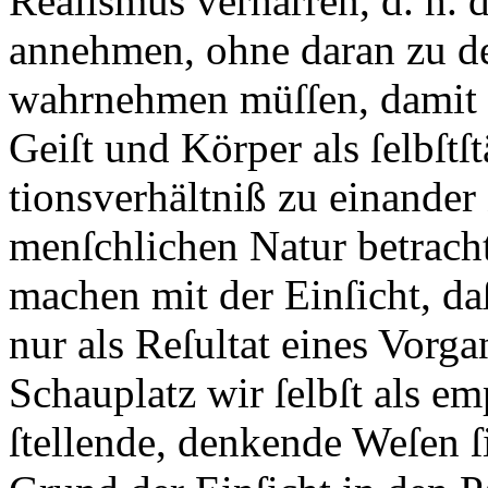
Realismus verharren, d. h. 
annehmen, ohne daran zu den
wahrnehmen müſſen, damit ſ
Geiſt und Körper als ſelbſt
tionsverhältniß zu einander
menſchlichen Natur betrach
machen mit der Einſicht, d
nur als Reſultat eines Vorga
Schauplatz wir ſelbſt als 
ſtellende, denkende Weſen ſ