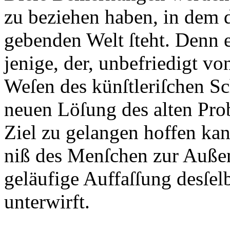
zu beziehen haben, in dem 
gebenden Welt ſteht. Denn e
jenige, der, unbefriedigt vo
Weſen des künſtleriſchen Sc
neuen Löſung des alten Pro
Ziel zu gelangen hoffen kan
niß des Menſchen zur Auße
geläufige Auffaſſung desſel
unterwirft.