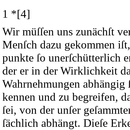
1 *
[4]
Wir müſſen uns zunächſt ve
Menſch dazu gekommen iſt,
punkte ſo unerſchütterlich
der er in der Wirklichkeit d
Wahrnehmungen abhängig ſei
kennen und zu begreifen, 
ſei, von der unſer geſammter
ſächlich abhängt. Dieſe Erk