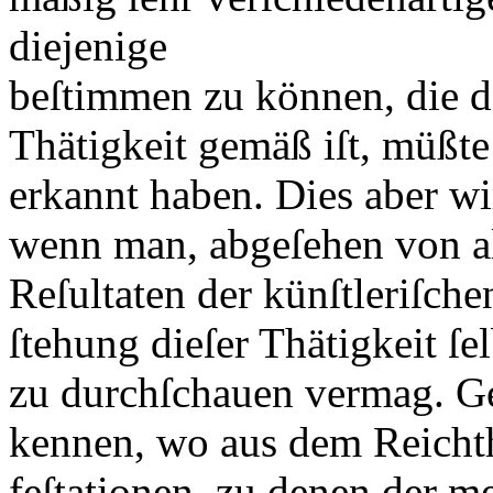
diejenige
beſtimmen zu können, die d
Thätigkeit gemäß iſt, müßte
erkannt haben. Dies aber wi
wenn man, abgeſehen von a
Reſultaten der künſtleriſch
ſtehung dieſer Thätigkeit ſe
zu durchſchauen vermag. Ge
kennen, wo aus dem Reicht
feſtationen, zu denen der 