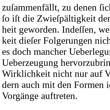
zuſammenfällt, zu denen ſi
ſo iſt die Zwieſpältigkeit d
heit geworden. Indeſſen, w
keit dieſer Folgerungen nic
es doch mancher Ueberlegun
Ueberzeugung hervorzubring
Wirklichkeit nicht nur auf 
dern auch mit den Formen ide
Vorgänge auftreten.