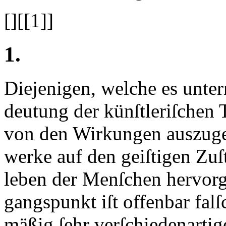
[]
[[1]]
1.
D
iejenigen, welche es unt
deutung der künſtleriſchen 
von den Wirkungen auszuge
werke auf den geiſtigen Zu
leben der Menſchen hervorg
gangspunkt iſt offenbar fal
mäßig ſehr verſchiedenarti