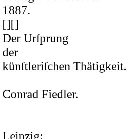
1887.
[]
[]
Der Urſprung
der
künſtleriſchen Thätigkeit.
Conrad Fiedler
.
Leipzig
: