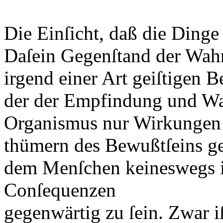
Die Einſicht, daß die Dinge
Daſein Gegenſtand der Wah
irgend einer Art geiſtigen B
der der Empfindung und W
Organismus nur Wirkungen e
thümern des Bewußtſeins geſ
dem Menſchen keineswegs i
Conſequenzen
gegenwärtig zu ſein. Zwar i