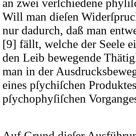
an zwei verſchiedene phyſi
Will man dieſen Widerſpruc
nur dadurch, daß man entwe
[9]
fällt, welche der Seele e
den Leib bewegende Thätigk
man in der Ausdrucksbeweg
eines pſychiſchen Produktes
pſychophyſiſchen Vorganges
Auf Grund dieſer Ausführu