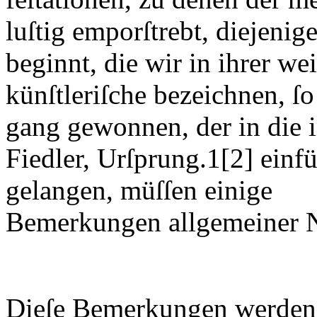
luſtig emporſtrebt, diejenig
beginnt, die wir in ihrer we
künſtleriſche bezeichnen, ſo
gang gewonnen, der in die i
Fiedler
, Urſprung.1
[2]
einfü
gelangen, müſſen einige
Bemerkungen allgemeiner N
Dieſe Bemerkungen werden ſ