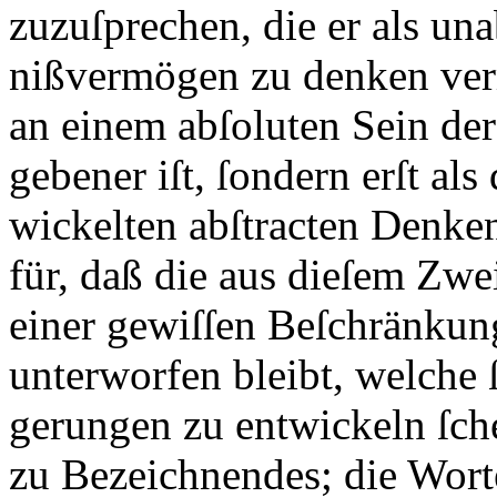
zuzuſprechen, die er als u
nißvermögen zu denken ver
an einem abſoluten Sein de
gebener iſt, ſondern erſt als
wickelten abſtracten Denkens
für, daß die aus dieſem Zwe
einer gewiſſen Beſchränkun
unterworfen bleibt, welche ſ
gerungen zu entwickeln ſche
zu Bezeichnendes; die Worte